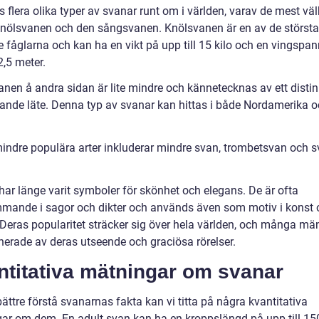
s flera olika typer av svanar runt om i världen, varav de mest v
knölsvanen och den sångsvanen. Knölsvanen är en av de största
e fåglarna och kan ha en vikt på upp till 15 kilo och en vingspa
 2,5 meter.
nen å andra sidan är lite mindre och kännetecknas av ett distin
ande läte. Denna typ av svanar kan hittas i både Nordamerika 
indre populära arter inkluderar mindre svan, trombetsvan och s
har länge varit symboler för skönhet och elegans. De är ofta
mande i sagor och dikter och används även som motiv i konst 
 Deras popularitet sträcker sig över hela världen, och många mä
inerade av deras utseende och graciösa rörelser.
ntitativa mätningar om svanar
bättre förstå svanarnas fakta kan vi titta på några kvantitativa
ar om dem. En adult svan kan ha en kroppslängd på upp till 1