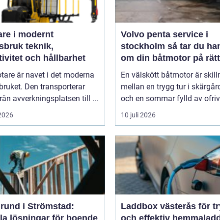
are i modernt
Volvo penta service i
uk teknik,
stockholm så tar du hand
tivitet och hållbarhet
om din båtmotor på rätt
tare är navet i det moderna
En välskött båtmotor är skil
ruket. Den transporterar
mellan en trygg tur i skärgå
från avverkningsplatsen till ...
och en sommar fylld av ofrivil
 2026
10 juli 2026
rund i Strömstad:
Laddbox västerås för t
la lösningar för boende
och effektiv hemmalad