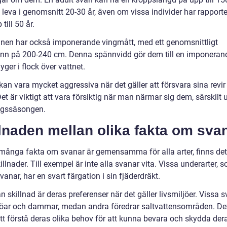
leva i genomsnitt 20-30 år, även om vissa individer har rapporte
till 50 år.
nen har också imponerande vingmått, med ett genomsnittligt
nn på 200-240 cm. Denna spännvidd gör dem till en imponeran
lyger i flock över vattnet.
an vara mycket aggressiva när det gäller att försvara sina revir 
et är viktigt att vara försiktig när man närmar sig dem, särskilt 
ngssäsongen.
lnaden mellan olika fakta om sva
ånga fakta om svanar är gemensamma för alla arter, finns de
illnader. Till exempel är inte alla svanar vita. Vissa underarter, 
vanar, har en svart färgation i sin fjäderdräkt.
 skillnad är deras preferenser när det gäller livsmiljöer. Vissa 
 sjöar och dammar, medan andra föredrar saltvattensområden. De
att förstå deras olika behov för att kunna bevara och skydda der