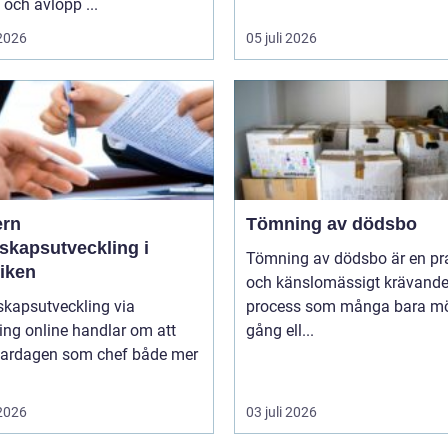
och avlopp ...
 2026
05 juli 2026
rn
Tömning av dödsbo
skapsutveckling i
Tömning av dödsbo är en pr
tiken
och känslomässigt krävand
skapsutveckling via
process som många bara mö
ng online handlar om att
gång ell...
vardagen som chef både mer
 2026
03 juli 2026