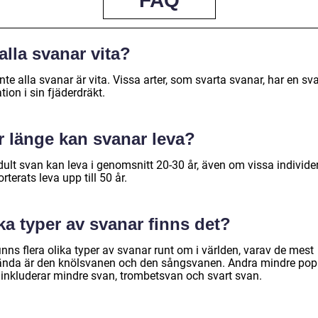
FAQ
alla svanar vita?
inte alla svanar är vita. Vissa arter, som svarta svanar, har en sva
tion i sin fjäderdräkt.
r länge kan svanar leva?
dult svan kan leva i genomsnitt 20-30 år, även om vissa individe
rterats leva upp till 50 år.
ka typer av svanar finns det?
inns flera olika typer av svanar runt om i världen, varav de mest
ända är den knölsvanen och den sångsvanen. Andra mindre pop
r inkluderar mindre svan, trombetsvan och svart svan.