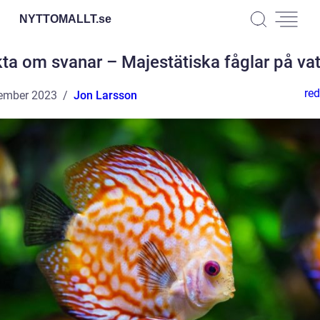
NYTTOMALLT.
se
ta om svanar – Majestätiska fåglar på va
red
ember 2023
Jon Larsson