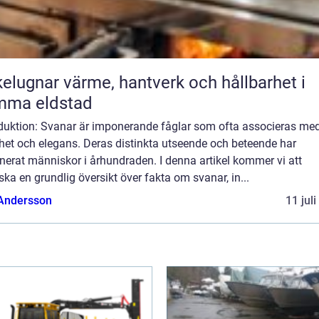
ärme, hantverk och hållbarhet i
mma eldstad
oduktion: Svanar är imponerande fåglar som ofta associeras me
het och elegans. Deras distinkta utseende och beteende har
nerat människor i århundraden. I denna artikel kommer vi att
ska en grundlig översikt över fakta om svanar, in...
 Andersson
11 jul