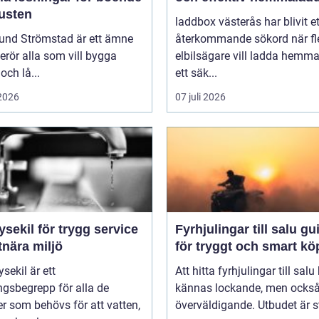
kusten
laddbox västerås har blivit et
und Strömstad är ett ämne
återkommande sökord när fl
rör alla som vill bygga
elbilsägare vill ladda hemm
och lå...
ett säk...
 2026
07 juli 2026
ysekil för trygg service
Fyrhjulingar till salu guide
tnära miljö
för tryggt och smart kö
sekil är ett
Att hitta fyrhjulingar till salu
gsbegrepp för alla de
kännas lockande, men också 
er som behövs för att vatten,
överväldigande. Utbudet är st