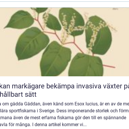
kan markägare bekämpa invasiva växter p
 hållbart sätt
a om gädda Gäddan, även känd som Esox lucius, är en av de me
lära sportfiskarna i Sverige. Dess imponerande storlek och för
tmana även de mest erfarna fiskarna gör den till en spännande
vla för många. I denna artikel kommer vi...