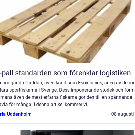
Eur-pall standarden som förenklar logistiken
a om gädda Gäddan, även känd som Esox lucius, är en av de me
lära sportfiskarna i Sverige. Dess imponerande storlek och för
tmana även de mest erfarna fiskarna gör den till en spännande
vla för många. I denna artikel kommer vi...
oria Uddenholm
08 augusti