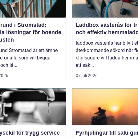
rund i Strömstad:
Laddbox västerås för t
la lösningar för boende
och effektiv hemmalad
kusten
laddbox västerås har blivit et
und Strömstad är ett ämne
återkommande sökord när fl
rör alla som vill bygga
elbilsägare vill ladda hemm
och lå...
ett säk...
 2026
07 juli 2026
ysekil för trygg service
Fyrhjulingar till salu guide