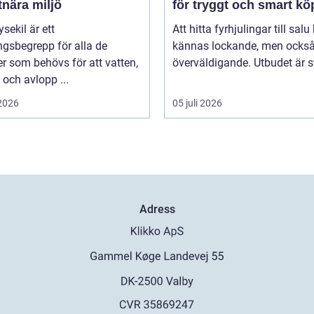
tnära miljö
för tryggt och smart kö
sekil är ett
Att hitta fyrhjulingar till salu
gsbegrepp för alla de
kännas lockande, men också 
er som behövs för att vatten,
överväldigande. Utbudet är st
och avlopp ...
 2026
05 juli 2026
Adress