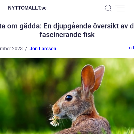
NYTTOMALLT.
se
ta om gädda: En djupgående översikt av d
fascinerande fisk
red
ember 2023
Jon Larsson