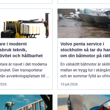
are i modernt
Volvo penta service i
uk teknik,
stockholm så tar du hand
tivitet och hållbarhet
om din båtmotor på rätt
tare är navet i det moderna
En välskött båtmotor är skil
ruket. Den transporterar
mellan en trygg tur i skärgå
från avverkningsplatsen till ...
och en sommar fylld av ofrivil
 2026
10 juli 2026