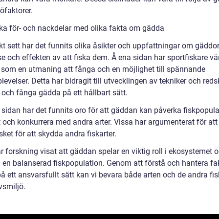
öfaktorer.
ska för- och nackdelar med olika fakta om gädda
kt sett har det funnits olika åsikter och uppfattningar om gäddo
e och effekten av att fiska dem. Å ena sidan har sportfiskare vä
som en utmaning att fånga och en möjlighet till spännande
levelser. Detta har bidragit till utvecklingen av tekniker och reds
a och fånga gädda på ett hållbart sätt.
 sidan har det funnits oro för att gäddan kan påverka fiskpopula
t och konkurrera med andra arter. Vissa har argumenterat för at
ket för att skydda andra fiskarter.
 forskning visat att gäddan spelar en viktig roll i ekosystemet 
ill en balanserad fiskpopulation. Genom att förstå och hantera f
 ett ansvarsfullt sätt kan vi bevara både arten och de andra fis
ivsmiljö.