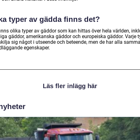
ka typer av gädda finns det?
inns olika typer av gäddor som kan hittas över hela världen, inkl
liga gäddor, amerikanska gäddor och europeiska gäddor. Varje t
skilja sig något i utseende och beteende, men de har alla samm
dläggande egenskaper.
Läs fler inlägg här
 nyheter