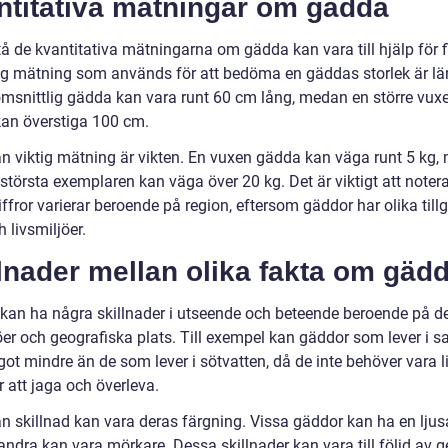
ntitativa mätningar om gädda
tå de kvantitativa mätningarna om gädda kan vara till hjälp för f
ig mätning som används för att bedöma en gäddas storlek är l
msnittlig gädda kan vara runt 60 cm lång, medan en större vux
an överstiga 100 cm.
n viktig mätning är vikten. En vuxen gädda kan väga runt 5 kg
 största exemplaren kan väga över 20 kg. Det är viktigt att notera
ffror varierar beroende på region, eftersom gäddor har olika tillg
 livsmiljöer.
lnader mellan olika fakta om gäd
kan ha några skillnader i utseende och beteende beroende på d
öer och geografiska plats. Till exempel kan gäddor som lever i sa
ot mindre än de som lever i sötvatten, då de inte behöver vara l
r att jaga och överleva.
n skillnad kan vara deras färgning. Vissa gäddor kan ha en ljusa
ndra kan vara mörkare. Dessa skillnader kan vara till följd av g