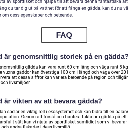
ta av sportfisket och hjälpa till att bevara denna fantastiska art
ång du tar dig ut på vattnet för att fånga en gädda, kan du nu v
 om dess egenskaper och beteende.
FAQ
d är genomsnittlig storlek på en gädda
enomsnittlig gädda kan vara runt 60 cm lång och väga runt 5 kg
re vuxna gäddor kan överstiga 100 cm i längd och väga över 20 
vera att dessa siffror kan variera beroende på region och tillgång
och livsmiljöer.
 är vikten av att bevara gädda?
n spelar en viktig roll i ekosystemet och kan bidra till en bala
population. Genom att förstå och hantera fakta om gädda på ett
rsfullt sätt kan vi njuta av sportfisket samtidigt som vi bevara
 och andra fiskarter i dess livsmiljö.