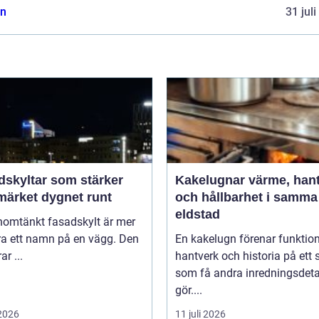
n
31 jul
dskyltar som stärker
Kakelugnar värme, hantverk
märket dygnet runt
och hållbarhet i samma
eldstad
nomtänkt fasadskylt är mer
ra ett namn på en vägg. Den
En kakelugn förenar funktion
ar ...
hantverk och historia på ett 
som få andra inredningsdeta
gör....
 2026
11 juli 2026