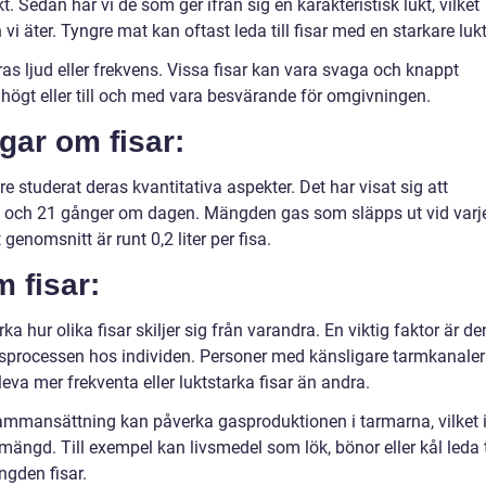
Sedan har vi de som ger ifrån sig en karakteristisk lukt, vilket
 äter. Tyngre mat kan oftast leda till fisar med en starkare lukt
ras ljud eller frekvens. Vissa fisar kan vara svaga och knappt
 högt eller till och med vara besvärande för omgivningen.
gar om fisar:
re studerat deras kvantitativa aspekter. Det har visat sig att
3 och 21 gånger om dagen. Mängden gas som släpps ut vid varj
 genomsnitt är runt 0,2 liter per fisa.
m fisar:
a hur olika fisar skiljer sig från varandra. En viktig faktor är de
processen hos individen. Personer med känsligare tarmkanaler
va mer frekventa eller luktstarka fisar än andra.
ammansättning kan påverka gasproduktionen i tarmarna, vilket 
mängd. Till exempel kan livsmedel som lök, bönor eller kål leda t
gden fisar.