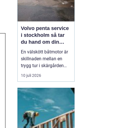
Volvo penta service
i stockholm så tar
du hand om din
båtmotor på rätt sätt
En välskött båtmotor är
skillnaden mellan en
trygg tur i skärgården
och en sommar fylld av
10 juli 2026
ofrivilliga stopp. Många
båtägare i
Stockholmsområdet
använder Volvo Penta,
just eftersom motorerna
är driftsäkra och
anpassade för nordiska
förhållanden. Men ...