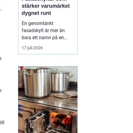
stärker varumärket
.
dygnet runt
En genomtänkt
fasadskylt är mer än
bara ett namn på en
vägg. Den fungerar som
17 juli 2026
företagets ansikte utåt,
e
leder kunder rätt och
signalerar kvalitet innan
någon ens har klivit
innanför dörren. F&o...
n
i
ill