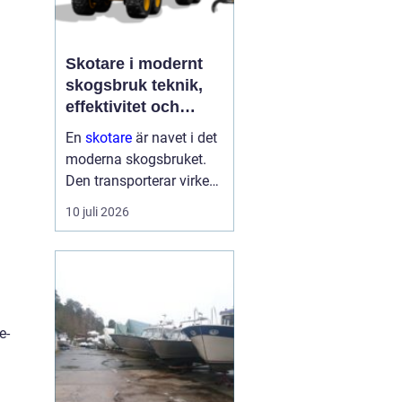
Skotare i modernt
skogsbruk teknik,
effektivitet och
hållbarhet
En
skotare
är navet i det
moderna skogsbruket.
Den transporterar virke
från avverkningsplatsen
10 juli 2026
till bilväg eller
timmerupplag, ofta i
svårtillgänglig terräng
och under tuffa
förhållanden. Rä...
e-