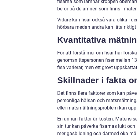
fisarna som lämnar kroppen obemärkt. 
beror på de ämnen som finns i maten vi
Vidare kan fisar också vara olika i de
hörbara medan andra kan låta riktigt
Kvantitativa mätnin
För att förstå mer om fisar har forska
genomsnittspersonen fiser mellan 1
fisa varierar, men ett grovt uppskattat
Skillnader i fakta o
Det finns flera faktorer som kan påverk
personliga hälsan och matsmältnings
eller matsmältningsproblem kan upple
En annan faktor är kosten. Matens s
sin tur kan påverka fisarnas lukt och 
mer gasbildning och därmed öka män