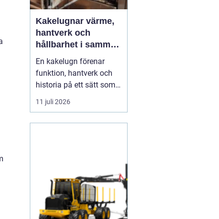
Kakelugnar värme,
hantverk och
a
hållbarhet i samma
eldstad
En kakelugn förenar
funktion, hantverk och
historia på ett sätt som
få andra
11 juli 2026
inredningsdetaljer gör.
Den ger en jämn och
behaglig värme, skapar
en tydlig samlingspunkt
a
i rummet och bidrar
m
samtidigt till lägre
energikostnader. I en tid
där många söker...