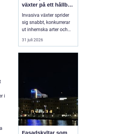
växter på ett hållbart
sätt
Invasiva växter sprider
sig snabbt, konkurrerar
ut inhemska arter och
kan på sikt förändra hela
31 juli 2026
ekosystem. De orsakar
också stora kostnader
för både privatpersoner,
företag och samhälle.
För markägare blir
frågan därför inte om
t
man ska agera, utan
hu...
r i
sa
Fasadskyltar som