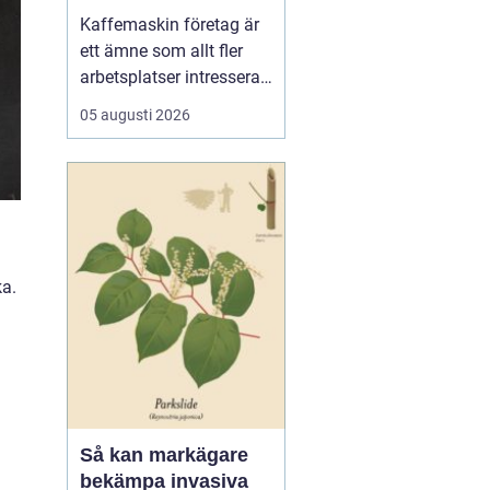
för kaffe på jobbet
Kaffemaskin företag är
ett ämne som allt fler
arbetsplatser intresserar
sig för när de vill höja
05 augusti 2026
trivsel och effektivitet på
kontoret. Kaffe har blivit
en naturlig del av
arbetsdagen, och många
medarbetare up...
ka.
Så kan markägare
bekämpa invasiva