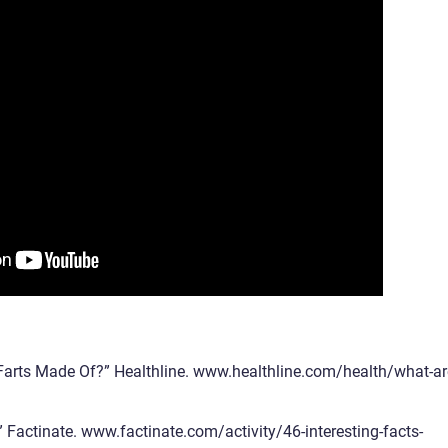
 Farts Made Of?” Healthline. www.healthline.com/health/what-ar
 Factinate. www.factinate.com/activity/46-interesting-facts-