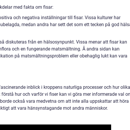
kdelar med fakta om fisar:
sitiva och negativa inställningar till fisar. Vissa kulturer har
abubelagda, medan andra har sett det som ett tecken på god häls
så diskuteras från en hälsosynpunkt. Vissa menar att fisar kan
rmflora och en fungerande matsmältning. Å andra sidan kan
indikation på matsmältningsproblem eller obehaglig lukt kan vara
 fascinerande inblick i kroppens naturliga processer och hur olik
förstå hur och varför vi fiser kan vi göra mer informerade val o
 borde också vara medvetna om att inte alla uppskattar att höra
r viktigt att vara hänsynstagande mot andra människor.