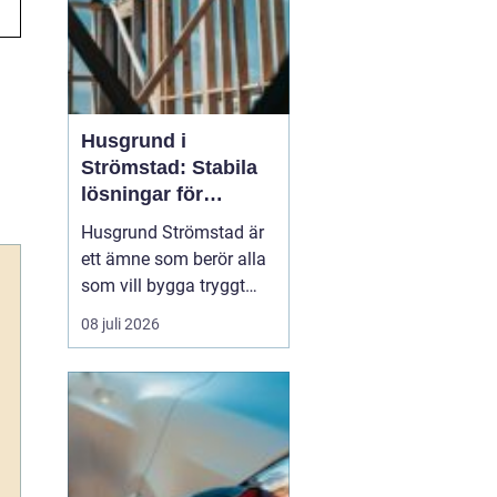
Husgrund i
Strömstad: Stabila
lösningar för
boende vid kusten
Husgrund Strömstad är
ett ämne som berör alla
som vill bygga tryggt
och långsiktigt nära
08 juli 2026
havet. Närheten till
saltvatten, hårda vindar
och bergig terräng ställer
höga krav på både p...