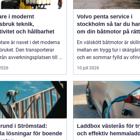
are i modernt
Volvo penta service i
uk teknik,
stockholm så tar du hand
tivitet och hållbarhet
om din båtmotor på rätt
tare är navet i det moderna
En välskött båtmotor är skil
ruket. Den transporterar
mellan en trygg tur i skärgå
från avverkningsplatsen till ...
och en sommar fylld av ofrivil
 2026
10 juli 2026
rund i Strömstad:
Laddbox västerås för t
la lösningar för boende
och effektiv hemmalad