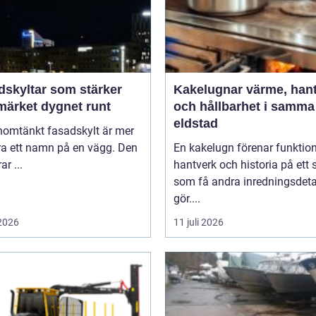
dskyltar som stärker
Kakelugnar värme, hantverk
märket dygnet runt
och hållbarhet i samma
eldstad
nomtänkt fasadskylt är mer
ra ett namn på en vägg. Den
En kakelugn förenar funktion
ar ...
hantverk och historia på ett 
som få andra inredningsdeta
gör....
 2026
11 juli 2026