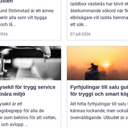
kusten
laddbox västerås har blivit et
und Strömstad är ett ämne
återkommande sökord när fl
rör alla som vill bygga
elbilsägare vill ladda hemm
och lå...
ett säk...
 2026
07 juli 2026
ysekil för trygg service
Fyrhjulingar till salu guide
tnära miljö
för tryggt och smart kö
sekil är ett
Att hitta fyrhjulingar till salu
gsbegrepp för alla de
kännas lockande, men också 
er som behövs för att vatten,
överväldigande. Utbudet är st
och avlopp ...