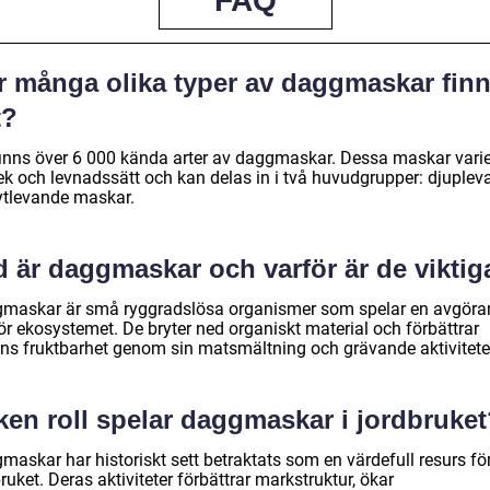
FAQ
r många olika typer av daggmaskar fin
t?
finns över 6 000 kända arter av daggmaskar. Dessa maskar varie
lek och levnadssätt och kan delas in i två huvudgrupper: djuple
ytlevande maskar.
d är daggmaskar och varför är de viktig
maskar är små ryggradslösa organismer som spelar en avgöra
för ekosystemet. De bryter ned organiskt material och förbättrar
ens fruktbarhet genom sin matsmältning och grävande aktivitete
ken roll spelar daggmaskar i jordbruke
maskar har historiskt sett betraktats som en värdefull resurs fö
ruket. Deras aktiviteter förbättrar markstruktur, ökar