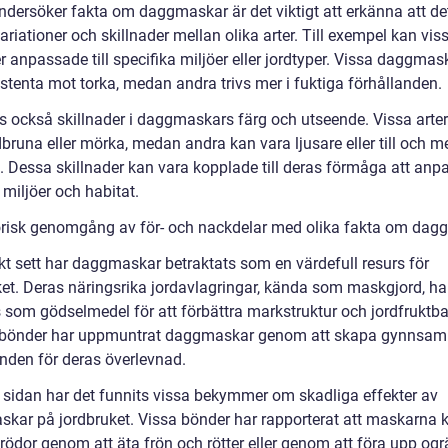
undersöker fakta om daggmaskar är det viktigt att erkänna att de
ariationer och skillnader mellan olika arter. Till exempel kan viss
 anpassade till specifika miljöer eller jordtyper. Vissa daggmas
istenta mot torka, medan andra trivs mer i fuktiga förhållanden.
ns också skillnader i daggmaskars färg och utseende. Vissa arte
bruna eller mörka, medan andra kan vara ljusare eller till och m
a. Dessa skillnader kan vara kopplade till deras förmåga att anp
ka miljöer och habitat.
orisk genomgång av för- och nackdelar med olika fakta om da
skt sett har daggmaskar betraktats som en värdefull resurs för
ket. Deras näringsrika jordavlagringar, kända som maskgjord, ha
 som gödselmedel för att förbättra markstruktur och jordfruktba
bönder har uppmuntrat daggmaskar genom att skapa gynnsa
anden för deras överlevnad.
 sidan har det funnits vissa bekymmer om skadliga effekter av
kar på jordbruket. Vissa bönder har rapporterat att maskarna 
rödor genom att äta frön och rötter eller genom att föra upp ogr