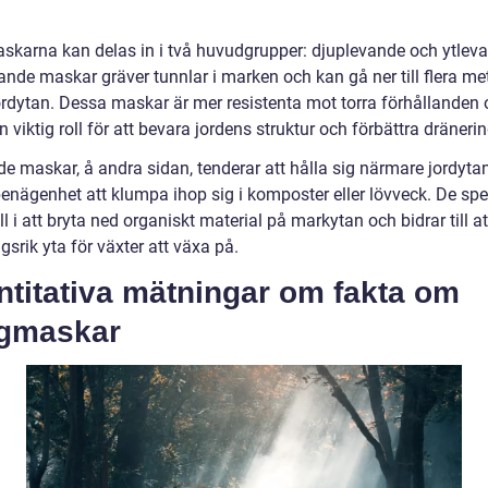
karna kan delas in i två huvudgrupper: djuplevande och ytlev
ande maskar gräver tunnlar i marken och kan gå ner till flera me
ordytan. Dessa maskar är mer resistenta mot torra förhållanden
n viktig roll för att bevara jordens struktur och förbättra dränerin
de maskar, å andra sidan, tenderar att hålla sig närmare jordyta
benägenhet att klumpa ihop sig i komposter eller lövveck. De spe
oll i att bryta ned organiskt material på markytan och bidrar till a
gsrik yta för växter att växa på.
ntitativa mätningar om fakta om
gmaskar