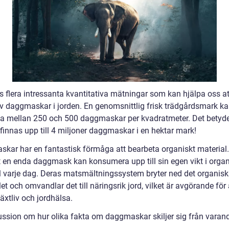
s flera intressanta kvantitativa mätningar som kan hjälpa oss at
av daggmaskar i jorden. En genomsnittlig frisk trädgårdsmark k
la mellan 250 och 500 daggmaskar per kvadratmeter. Det betyde
finnas upp till 4 miljoner daggmaskar i en hektar mark!
kar har en fantastisk förmåga att bearbeta organiskt material.
t en enda daggmask kan konsumera upp till sin egen vikt i organ
l varje dag. Deras matsmältningssystem bryter ned det organis
et och omvandlar det till näringsrik jord, vilket är avgörande för 
äxtliv och jordhälsa.
ussion om hur olika fakta om daggmaskar skiljer sig från varan