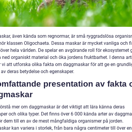
kar, även kända som regnormar, är små ryggradslösa organis
lhör klassen Oligochaeta. Dessa maskar är mycket vanliga och fi
över hela världen. De spelar en avgörande roll för ekosystemet
a ned organiskt material och öka jordens fruktbarhet. I denna art
vi att utforska olika fakta om daggmaskar för att ge en grundli
t av deras betydelse och egenskaper.
omfattande presentation av fakta
gmaskar
 förstå mer om daggmaskar är det viktigt att lära känna deras
per och olika typer. Det finns över 6 000 kända arter av daggma
gör dem till en av de mest mångfaldiga organismer på jorden.
ar kan variera i storlek, från bara några centimeter till över e