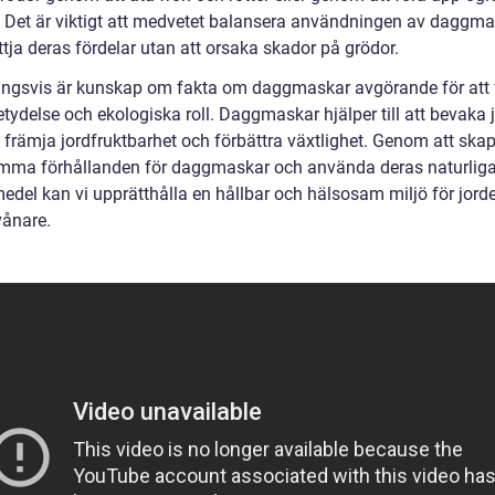
an. Det är viktigt att medvetet balansera användningen av daggma
ttja deras fördelar utan att orsaka skador på grödor.
ingsvis är kunskap om fakta om daggmaskar avgörande för att 
tydelse och ekologiska roll. Daggmaskar hjälper till att bevaka 
, främja jordfruktbarhet och förbättra växtlighet. Genom att ska
ma förhållanden för daggmaskar och använda deras naturlig
edel kan vi upprätthålla en hållbar och hälsosam miljö för jord
vånare.