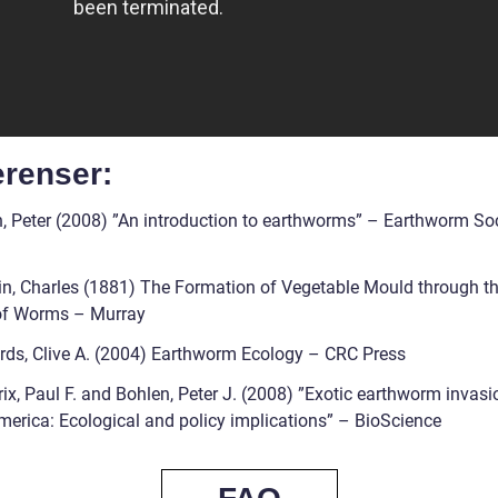
erenser:
h, Peter (2008) ”An introduction to earthworms” – Earthworm Soc
in, Charles (1881) The Formation of Vegetable Mould through t
of Worms – Murray
rds, Clive A. (2004) Earthworm Ecology – CRC Press
ix, Paul F. and Bohlen, Peter J. (2008) ”Exotic earthworm invasi
merica: Ecological and policy implications” – BioScience