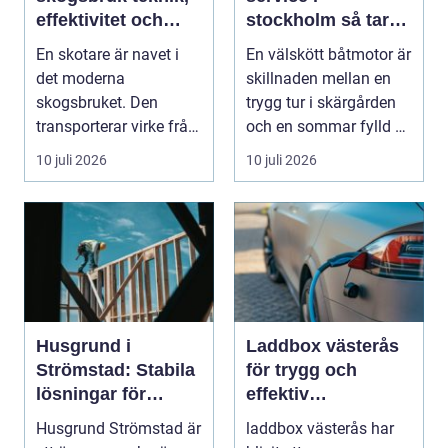
effektivitet och
stockholm så tar
hållbarhet
du hand om din
En skotare är navet i
En välskött båtmotor är
båtmotor på rätt
det moderna
skillnaden mellan en
sätt
skogsbruket. Den
trygg tur i skärgården
transporterar virke från
och en sommar fylld av
avverkningsplatsen till
ofrivilli...
10 juli 2026
10 juli 2026
...
Husgrund i
Laddbox västerås
Strömstad: Stabila
för trygg och
lösningar för
effektiv
boende vid kusten
hemmaladdning
Husgrund Strömstad är
laddbox västerås har