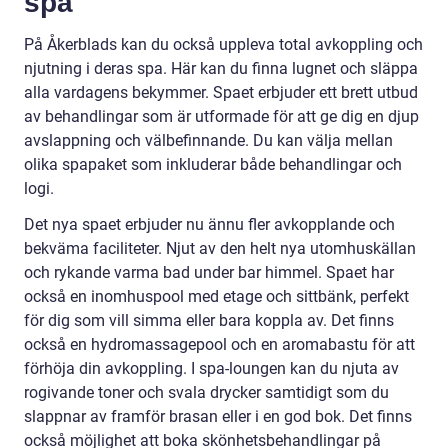
spa
På Åkerblads kan du också uppleva total avkoppling och
njutning i deras spa. Här kan du finna lugnet och släppa
alla vardagens bekymmer. Spaet erbjuder ett brett utbud
av behandlingar som är utformade för att ge dig en djup
avslappning och välbefinnande. Du kan välja mellan
olika spapaket som inkluderar både behandlingar och
logi.
Det nya spaet erbjuder nu ännu fler avkopplande och
bekväma faciliteter. Njut av den helt nya utomhuskällan
och rykande varma bad under bar himmel. Spaet har
också en inomhuspool med etage och sittbänk, perfekt
för dig som vill simma eller bara koppla av. Det finns
också en hydromassagepool och en aromabastu för att
förhöja din avkoppling. I spa-loungen kan du njuta av
rogivande toner och svala drycker samtidigt som du
slappnar av framför brasan eller i en god bok. Det finns
också möjlighet att boka skönhetsbehandlingar på