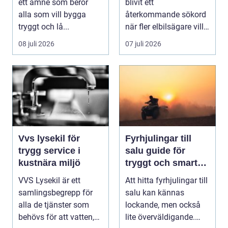
ett ämne som berör
blivit ett
alla som vill bygga
återkommande sökord
tryggt och lå...
när fler elbilsägare vill
ladda hemma på ett
08 juli 2026
07 juli 2026
säk...
Vvs lysekil för
Fyrhjulingar till
trygg service i
salu guide för
kustnära miljö
tryggt och smart
köp
VVS Lysekil är ett
Att hitta fyrhjulingar till
samlingsbegrepp för
salu kan kännas
alla de tjänster som
lockande, men också
behövs för att vatten,
lite överväldigande.