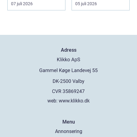
värme och avlopp ...
Utbudet är stor...
07 juli 2026
05 juli 2026
Adress
web:
www.klikko.dk
Menu
Annonsering