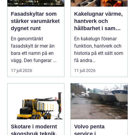
Fasadskyltar som
Kakelugnar värme,
stärker varumärket
hantverk och
dygnet runt
hållbarhet i samma
eldstad
En genomtänkt
En kakelugn förenar
fasadskylt är mer än
funktion, hantverk och
bara ett namn på en
historia på ett sätt som
vägg. Den fungerar ...
få andra
inredningsdetaljer
17 juli 2026
11 juli 2026
gör....
Skotare i modernt
Volvo penta
skogsbruk teknik,
service i