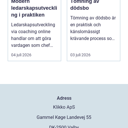
Modern
Tömning av
ledarskapsutveckli
dödsbo
ng i praktiken
Tömning av dödsbo är
Ledarskapsutveckling
en praktisk och
via coaching online
känslomässigt
handlar om att göra
krävande process som
vardagen som chef
många bara möter en
både mer h...
gång ell...
04 juli 2026
03 juli 2026
Adress