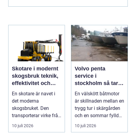
Skotare i modernt
Volvo penta
skogsbruk teknik,
service i
effektivitet och
stockholm så tar
hållbarhet
du hand om din
En skotare är navet i
En välskött båtmotor
båtmotor på rätt
det moderna
är skillnaden mellan en
sätt
skogsbruket. Den
trygg tur i skärgården
transporterar virke från
och en sommar fylld
avverkningsplatsen till
av ofrivilli...
10 juli 2026
10 juli 2026
...