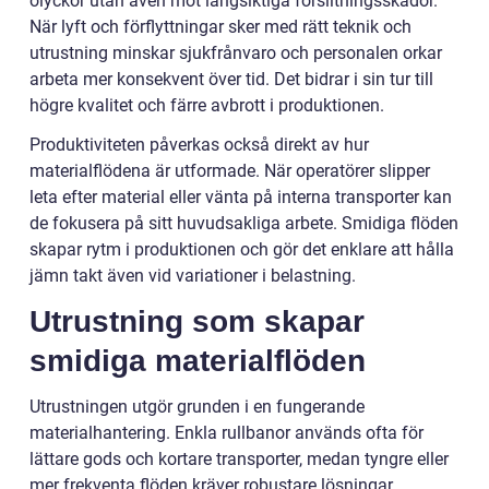
olyckor utan även mot långsiktiga förslitningsskador.
När lyft och förflyttningar sker med rätt teknik och
utrustning minskar sjukfrånvaro och personalen orkar
arbeta mer konsekvent över tid. Det bidrar i sin tur till
högre kvalitet och färre avbrott i produktionen.
Produktiviteten påverkas också direkt av hur
materialflödena är utformade. När operatörer slipper
leta efter material eller vänta på interna transporter kan
de fokusera på sitt huvudsakliga arbete. Smidiga flöden
skapar rytm i produktionen och gör det enklare att hålla
jämn takt även vid variationer i belastning.
Utrustning som skapar
smidiga materialflöden
Utrustningen utgör grunden i en fungerande
materialhantering. Enkla rullbanor används ofta för
lättare gods och kortare transporter, medan tyngre eller
mer frekventa flöden kräver robustare lösningar.