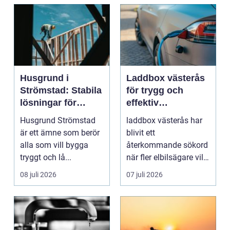
Husgrund i
Laddbox västerås
Strömstad: Stabila
för trygg och
lösningar för
effektiv
boende vid kusten
hemmaladdning
Husgrund Strömstad
laddbox västerås har
är ett ämne som berör
blivit ett
alla som vill bygga
återkommande sökord
tryggt och lå...
när fler elbilsägare vill
ladda hemma på ett
08 juli 2026
07 juli 2026
säk...