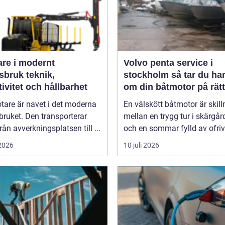
are i modernt
Volvo penta service i
uk teknik,
stockholm så tar du hand
tivitet och hållbarhet
om din båtmotor på rätt
tare är navet i det moderna
En välskött båtmotor är skil
ruket. Den transporterar
mellan en trygg tur i skärgå
från avverkningsplatsen till ...
och en sommar fylld av ofrivil
 2026
10 juli 2026