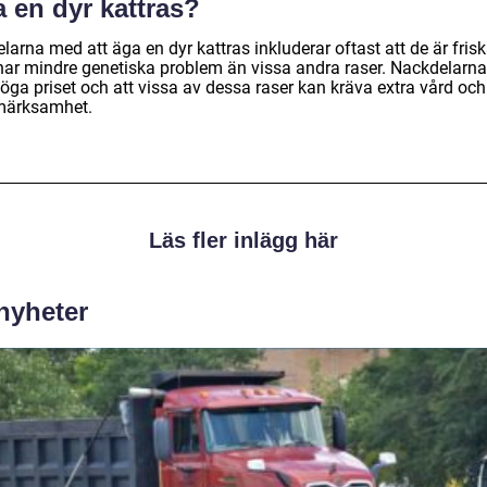
 en dyr kattras?
larna med att äga en dyr kattras inkluderar oftast att de är fris
har mindre genetiska problem än vissa andra raser. Nackdelarna
öga priset och att vissa av dessa raser kan kräva extra vård och
ärksamhet.
Läs fler inlägg här
 nyheter