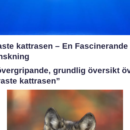
aste kattrasen – En Fascinerande
nskning
vergripande, grundlig översikt ö
aste kattrasen”