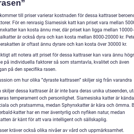
rasen”
kommer till priser varierar kostnaden för dessa kattraser beroen
ktorer. För en renrasig Siamesisk katt kan priset vara mellan 50
ynxkatter kan kosta ännu mer, där priset kan ligga mellan 1000
galkatter är också dyra och kan kosta mellan 8000-20000 kr. Pet
erakatten är oftast ännu dyrare och kan kosta över 30000 kr.
iktigt att notera att priset för dessa kattraser kan vara ännu hög
e på individuella faktorer så som stamtavla, kvalitet och även
gan på den specifika rasen.
ssion om hur olika ”dyraste kattrasen” skiljer sig från varandra
skiljer dessa kattraser åt är inte bara deras unika utseenden, u
eras temperament och personlighet. Siamesiska katter är kända 
ciala och pratsamma, medan Sphynxkatter är kära och ömma. B
erbald-katter har en mer äventyrlig och nyfiken natur, medan
tten är känt för att vara intelligent och sällskaplig.
aser kräver också olika nivåer av vård och uppmärksamhet.