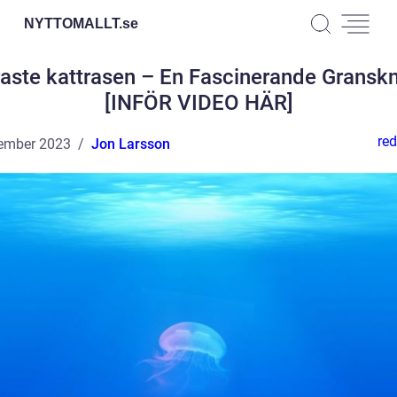
NYTTOMALLT.
se
aste kattrasen – En Fascinerande Gransk
[INFÖR VIDEO HÄR]
red
ember 2023
Jon Larsson