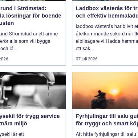
rund i Strömstad:
Laddbox västerås för t
la lösningar för boende
och effektiv hemmalad
kusten
laddbox västerås har blivit et
und Strömstad är ett ämne
återkommande sökord när fl
rör alla som vill bygga
elbilsägare vill ladda hemm
och lå...
ett säk...
 2026
07 juli 2026
ysekil för trygg service
Fyrhjulingar till salu guide
tnära miljö
för tryggt och smart kö
sekil är ett
Att hitta fyrhjulingar till salu