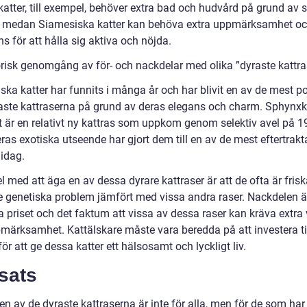
tter, till exempel, behöver extra bad och hudvård på grund av si
, medan Siamesiska katter kan behöva extra uppmärksamhet o
s för att hålla sig aktiva och nöjda.
orisk genomgång av för- och nackdelar med olika ”dyraste kattr
ska katter har funnits i många år och har blivit en av de mest p
aste kattraserna på grund av deras elegans och charm. Sphynxk
 är en relativt ny kattras som uppkom genom selektiv avel på 1
eras exotiska utseende har gjort dem till en av de mest eftertrak
 idag.
l med att äga en av dessa dyrare kattraser är att de ofta är fris
re genetiska problem jämfört med vissa andra raser. Nackdelen ä
a priset och det faktum att vissa av dessa raser kan kräva extra
märksamhet. Kattälskare måste vara beredda på att investera t
ör att ge dessa katter ett hälsosamt och lyckligt liv.
sats
en av de dyraste kattraserna är inte för alla, men för de som har