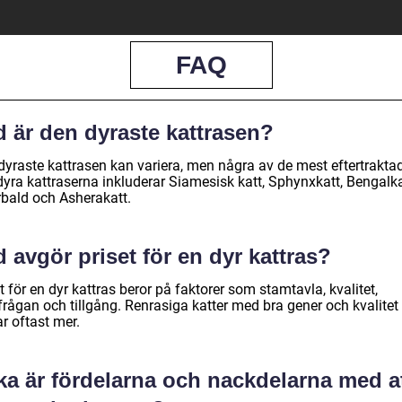
FAQ
d är den dyraste kattrasen?
dyraste kattrasen kan variera, men några av de mest eftertrakta
dyra kattraserna inkluderar Siamesisk katt, Sphynxkatt, Bengalka
rbald och Asherakatt.
 avgör priset för en dyr kattras?
t för en dyr kattras beror på faktorer som stamtavla, kvalitet,
frågan och tillgång. Renrasiga katter med bra gener och kvalitet
r oftast mer.
ka är fördelarna och nackdelarna med a