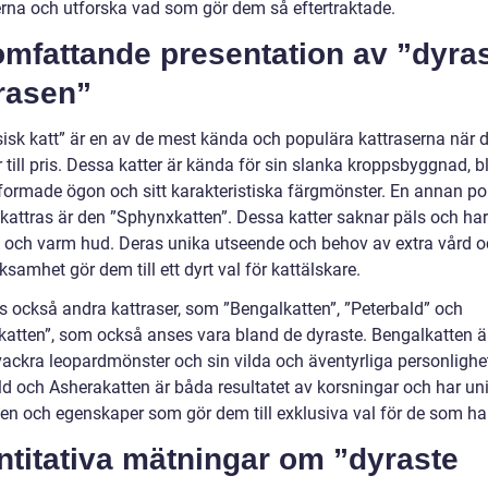
erna och utforska vad som gör dem så eftertraktade.
omfattande presentation av ”dyra
rasen”
isk katt” är en av de mest kända och populära kattraserna när d
till pris. Dessa katter är kända för sin slanka kroppsbyggnad, b
ormade ögon och sitt karakteristiska färgmönster. En annan po
kattras är den ”Sphynxkatten”. Dessa katter saknar päls och har 
 och varm hud. Deras unika utseende och behov av extra vård 
amhet gör dem till ett dyrt val för kattälskare.
ns också andra kattraser, som ”Bengalkatten”, ”Peterbald” och
katten”, som också anses vara bland de dyraste. Bengalkatten ä
 vackra leopardmönster och sin vilda och äventyrliga personlighe
ld och Asherakatten är båda resultatet av korsningar och har un
en och egenskaper som gör dem till exklusiva val för de som har
ntitativa mätningar om ”dyraste