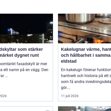
dskyltar som stärker
Kakelugnar värme, hantverk
märket dygnet runt
och hållbarhet i samma
eldstad
nomtänkt fasadskylt är mer
ra ett namn på en vägg. Den
En kakelugn förenar funktion
ar ...
hantverk och historia på ett 
som få andra inredningsdeta
gör....
 2026
11 juli 2026