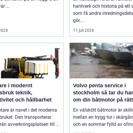
ar ...
hantverk och historia på ett 
som få andra inredningsdeta
gör....
 2026
11 juli 2026
are i modernt
Volvo penta service i
uk teknik,
stockholm så tar du hand
tivitet och hållbarhet
om din båtmotor på rätt
tare är navet i det moderna
En välskött båtmotor är skil
ruket. Den transporterar
mellan en trygg tur i skärgå
från avverkningsplatsen till ...
och en sommar fylld av ofrivil