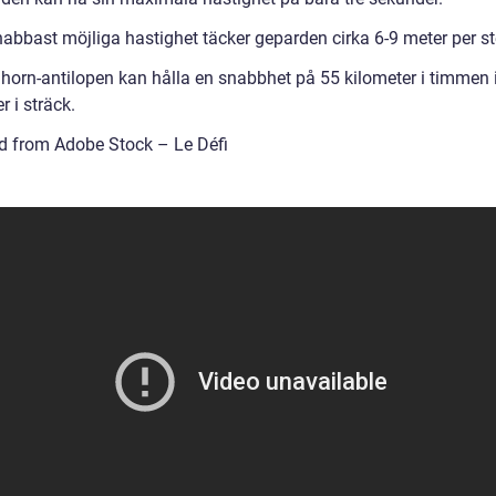
nabbast möjliga hastighet täcker geparden cirka 6-9 meter per st
horn-antilopen kan hålla en snabbhet på 55 kilometer i timmen i
r i sträck.
d from Adobe Stock – Le Défi