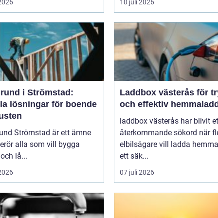
 2026
10 juli 2026
rund i Strömstad:
Laddbox västerås för t
la lösningar för boende
och effektiv hemmalad
kusten
laddbox västerås har blivit et
und Strömstad är ett ämne
återkommande sökord när fl
rör alla som vill bygga
elbilsägare vill ladda hemm
och lå...
ett säk...
 2026
07 juli 2026