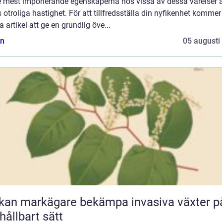
e mest imponerande egenskaperna hos vissa av dessa varelser 
 otroliga hastighet. För att tillfredsställa din nyfikenhet kommer
 artikel att ge en grundlig öve...
n
05 augusti
kan markägare bekämpa invasiva växter p
 hållbart sätt