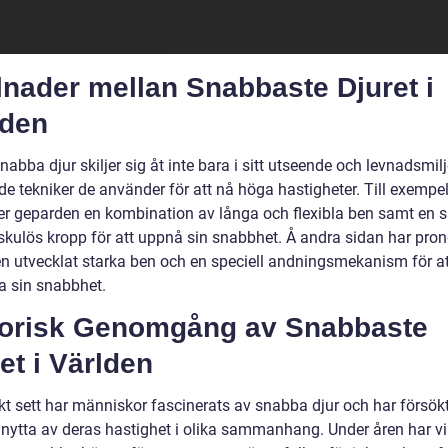
lnader mellan Snabbaste Djuret i
lden
abba djur skiljer sig åt inte bara i sitt utseende och levnadsmilj
de tekniker de använder för att nå höga hastigheter. Till exempe
r geparden en kombination av långa och flexibla ben samt en 
kulös kropp för att uppnå sin snabbhet. Å andra sidan har pro
en utvecklat starka ben och en speciell andningsmekanism för at
a sin snabbhet.
torisk Genomgång av Snabbaste
et i Världen
kt sett har människor fascinerats av snabba djur och har försökt
 nytta av deras hastighet i olika sammanhang. Under åren har vi