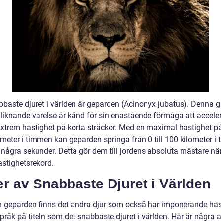
bbaste djuret i världen är geparden (Acinonyx jubatus). Denna g
tliknande varelse är känd för sin enastående förmåga att accele
xtrem hastighet på korta sträckor. Med en maximal hastighet på
ometer i timmen kan geparden springa från 0 till 100 kilometer i
 några sekunder. Detta gör dem till jordens absoluta mästare när
astighetsrekord.
r av Snabbaste Djuret i Världen
 geparden finns det andra djur som också har imponerande has
pråk på titeln som det snabbaste djuret i världen. Här är några 