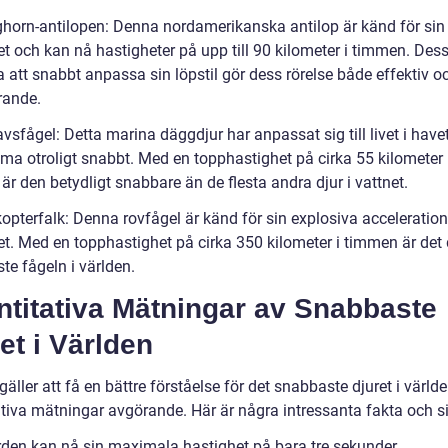
ghorn-antilopen: Denna nordamerikanska antilop är känd för sin
t och kan nå hastigheter på upp till 90 kilometer i timmen. Des
 att snabbt anpassa sin löpstil gör dess rörelse både effektiv o
rande.
vsfågel: Detta marina däggdjur har anpassat sig till livet i have
ma otroligt snabbt. Med en topphastighet på cirka 55 kilometer 
r den betydligt snabbare än de flesta andra djur i vattnet.
kopterfalk: Denna rovfågel är känd för sin explosiva acceleratio
t. Med en topphastighet på cirka 350 kilometer i timmen är det
te fågeln i världen.
ntitativa Mätningar av Snabbaste
et i Världen
gäller att få en bättre förståelse för det snabbaste djuret i världe
ativa mätningar avgörande. Här är några intressanta fakta och si
den kan nå sin maximala hastighet på bara tre sekunder.