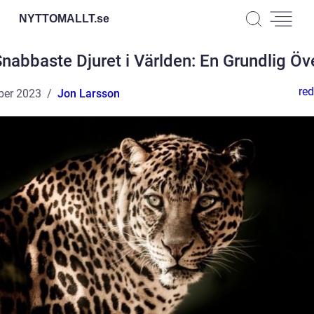
NYTTOMALLT.
se
nabbaste Djuret i Världen: En Grundlig Öv
red
ber 2023
Jon Larsson