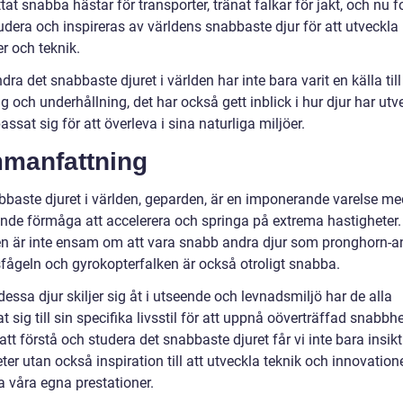
at snabba hästar för transporter, tränat falkar för jakt, och nu f
tudera och inspireras av världens snabbaste djur för att utveckla
r och teknik.
dra det snabbaste djuret i världen har inte bara varit en källa till
 och underhållning, det har också gett inblick i hur djur har utv
ssat sig för att överleva i sina naturliga miljöer.
manfattning
bbaste djuret i världen, geparden, är en imponerande varelse me
nde förmåga att accelerera och springa på extrema hastigheter
n är inte ensam om att vara snabb andra djur som pronghorn-an
fågeln och gyrokopterfalken är också otroligt snabba.
ssa djur skiljer sig åt i utseende och levnadsmiljö har de alla
 sig till sin specifika livsstil för att uppnå oöverträffad snabbhe
t förstå och studera det snabbaste djuret får vi inte bara insikt 
ter utan också inspiration till att utveckla teknik och innovatione
a våra egna prestationer.