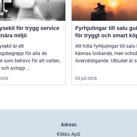
ysekil för trygg service
Fyrhjulingar till salu guide
tnära miljö
för tryggt och smart kö
sekil är ett
Att hitta fyrhjulingar till salu
gsbegrepp för alla de
kännas lockande, men också 
er som behövs för att vatten,
överväldigande. Utbudet är st
och avlopp ...
 2026
05 juli 2026
Adress