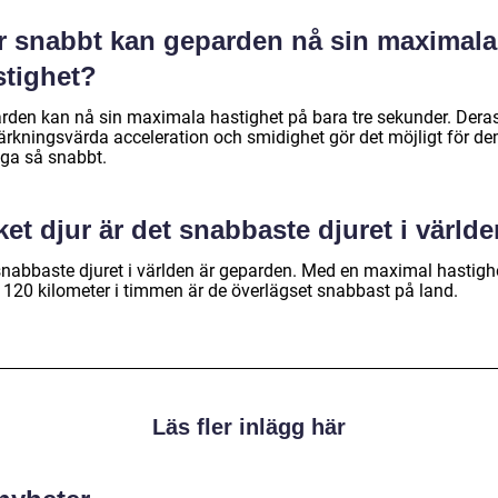
r snabbt kan geparden nå sin maximala
stighet?
rden kan nå sin maximala hastighet på bara tre sekunder. Dera
rkningsvärda acceleration och smidighet gör det möjligt för de
nga så snabbt.
ket djur är det snabbaste djuret i värld
snabbaste djuret i världen är geparden. Med en maximal hastigh
a 120 kilometer i timmen är de överlägset snabbast på land.
Läs fler inlägg här