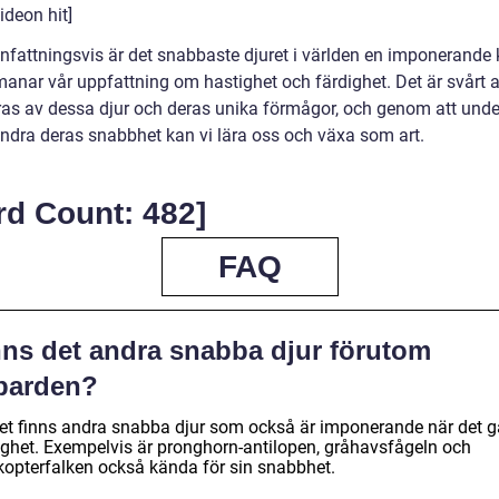
videon hit]
attningsvis är det snabbaste djuret i världen en imponerande 
anar vår uppfattning om hastighet och färdighet. Det är svårt at
ras av dessa djur och deras unika förmågor, och genom att und
ndra deras snabbhet kan vi lära oss och växa som art.
rd Count: 482]
FAQ
nns det andra snabba djur förutom
parden?
det finns andra snabba djur som också är imponerande när det gä
ighet. Exempelvis är pronghorn-antilopen, gråhavsfågeln och
kopterfalken också kända för sin snabbhet.