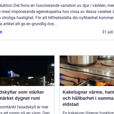
duktion Det finns en fascinerande variation av djur i världen, me
e mest imponerande egenskaperna hos vissa av dessa varelser 
 otroliga hastighet. För att tillfredsställa din nyfikenhet kommer
 artikel att ge en grundlig öve...
n
31 jul
dskyltar som stärker
Kakelugnar värme, hantverk
märket dygnet runt
och hållbarhet i samma
eldstad
nomtänkt fasadskylt är mer
ra ett namn på en vägg. Den
En kakelugn förenar funktion