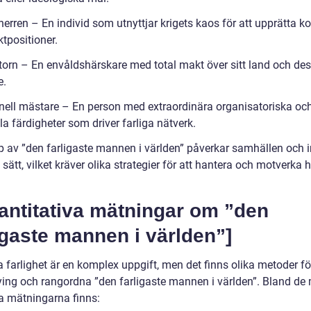
herren – En individ som utnyttjar krigets kaos för att upprätta ko
tpositioner.
atorn – En envåldshärskare med total makt över sitt land och de
e.
inell mästare – En person med extraordinära organisatoriska oc
la färdigheter som driver farliga nätverk.
yp av ”den farligaste mannen i världen” påverkar samhällen och i
 sätt, vilket kräver olika strategier för att hantera och motverka 
antitativa mätningar om ”den
igaste mannen i världen”]
 farlighet är en komplex uppgift, men det finns olika metoder fö
ying och rangordna ”den farligaste mannen i världen”. Bland de
 mätningarna finns: