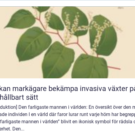
kan markägare bekämpa invasiva växter p
 hållbart sätt
oduktion] Den farligaste mannen i världen: En översikt över den 
ade individen I en värld där faror lurar runt varje hörn har begrep
farligaste mannen i världen” blivit en ikonisk symbol för rädsla
rhet. Den...