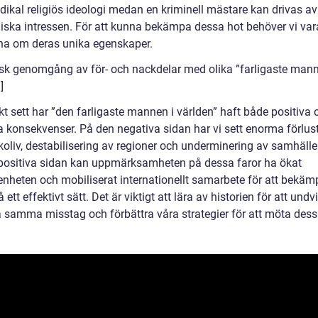
dikal religiös ideologi medan en kriminell mästare kan drivas av
ska intressen. För att kunna bekämpa dessa hot behöver vi var
a om deras unika egenskaper.
risk genomgång av för- och nackdelar med olika ”farligaste mann
]
kt sett har ”den farligaste mannen i världen” haft både positiva 
a konsekvenser. På den negativa sidan har vi sett enorma förlus
oliv, destabilisering av regioner och underminering av samhäll
positiva sidan kan uppmärksamheten på dessa faror ha ökat
nheten och mobiliserat internationellt samarbete för att bekäm
 ett effektivt sätt. Det är viktigt att lära av historien för att undv
 samma misstag och förbättra våra strategier för att möta dess