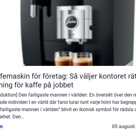
femaskin för företag: Så väljer kontoret rä
ning för kaffe på jobbet
oduktion] Den farligaste mannen i världen: En översikt över den 
ade individen I en värld där faror lurar runt varje hörn har begrep
farligaste mannen i världen” blivit en ikonisk symbol för rädsla
rhet. Den...
n
05 augusti