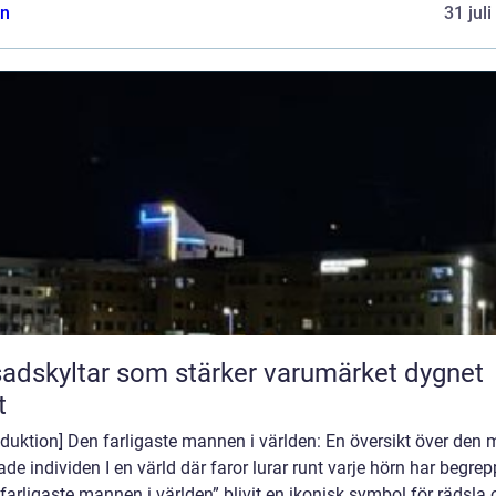
n
31 jul
adskyltar som stärker varumärket dygnet
t
oduktion] Den farligaste mannen i världen: En översikt över den 
ade individen I en värld där faror lurar runt varje hörn har begrep
farligaste mannen i världen” blivit en ikonisk symbol för rädsla