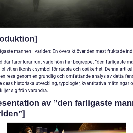
roduktion]
ligaste mannen i världen: En översikt över den mest fruktade ind
ld där faror lurar runt varje hörn har begreppet ”den farligaste m
 blivit en ikonisk symbol för rädsla och osäkerhet. Denna artikel 
en resa genom en grundlig och omfattande analys av detta fe
e dess historiska utveckling, typologier, kvantitativa mätningar 
kiljer sig från varandra.
esentation av ”den farligaste ma
rlden”]