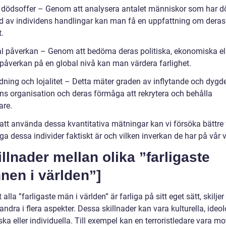
l dödsoffer – Genom att analysera antalet människor som har d
d av individens handlingar kan man få en uppfattning om deras
t.
al påverkan – Genom att bedöma deras politiska, ekonomiska el
 påverkan på en global nivå kan man värdera farlighet.
edning och lojalitet – Detta mäter graden av inflytande och dygd
ens organisation och deras förmåga att rekrytera och behålla
re.
tt använda dessa kvantitativa mätningar kan vi försöka bättre 
iga dessa individer faktiskt är och vilken inverkan de har på vår v
illnader mellan olika ”farligaste
nen i världen”]
t alla ”farligaste män i världen” är farliga på sitt eget sätt, skiljer
andra i flera aspekter. Dessa skillnader kan vara kulturella, ideol
ska eller individuella. Till exempel kan en terroristledare vara mo