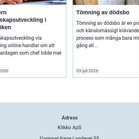
rn
Tömning av dödsbo
skapsutveckling i
Tömning av dödsbo är en pr
tiken
och känslomässigt krävand
skapsutveckling via
process som många bara mö
ng online handlar om att
gång ell...
vardagen som chef både mer
 2026
03 juli 2026
Adress