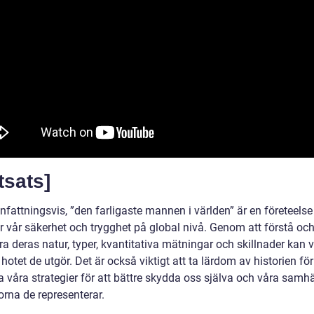
tsats]
attningsvis, ”den farligaste mannen i världen” är en företeels
r vår säkerhet och trygghet på global nivå. Genom att förstå oc
a deras natur, typer, kvantitativa mätningar och skillnader kan v
hotet de utgör. Det är också viktigt att ta lärdom av historien för
a våra strategier för att bättre skydda oss själva och våra samh
orna de representerar.