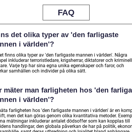
FAQ
ns det olika typer av 'den farligaste
nnen i världen'?
et finns olika typer av 'den farligaste mannen i världen'. Några
el inkluderar terroristledare, krigsherrar, diktatorer och kriminel
are. Varje typ har sina egna unika egenskaper och faror, och
kar samhällen och individer på olika sätt.
 mäter man farligheten hos 'den farliga
nnen i världen'?
mäta farligheten hos 'den farligaste mannen i världen' är en kom
ift, men det kan göras genom olika kvantitativa metoder. Exemp
na mätningar inkluderar antalet dödsoffer som kan kopplas till
videns handlingar, den globala påverkan de har på politik, ekono
r samhälle, samt deras utbredning och lojalitet bland anhängare.