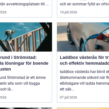
från avverkningsplatsen till ...
och en sommar fylld av ofrivil
 2026
10 juli 2026
rund i Strömstad:
Laddbox västerås för t
la lösningar för boende
och effektiv hemmalad
kusten
laddbox västerås har blivit et
und Strömstad är ett ämne
återkommande sökord när fl
rör alla som vill bygga
elbilsägare vill ladda hemm
och lå...
ett säk...
 2026
07 juli 2026