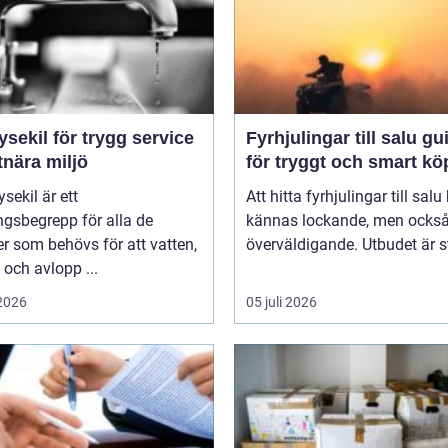
ysekil för trygg service
Fyrhjulingar till salu guide
tnära miljö
för tryggt och smart kö
sekil är ett
Att hitta fyrhjulingar till salu
gsbegrepp för alla de
kännas lockande, men också 
er som behövs för att vatten,
överväldigande. Utbudet är st
och avlopp ...
 2026
05 juli 2026