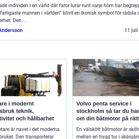
ade individen I en värld där faror lurar runt varje hörn har begrep
farligaste mannen i världen” blivit en ikonisk symbol för rädsla
rhet. Den...
 Andersson
11 jul
are i modernt
Volvo penta service i
uk teknik,
stockholm så tar du hand
tivitet och hållbarhet
om din båtmotor på rätt
tare är navet i det moderna
En välskött båtmotor är skil
ruket. Den transporterar
mellan en trygg tur i skärgå