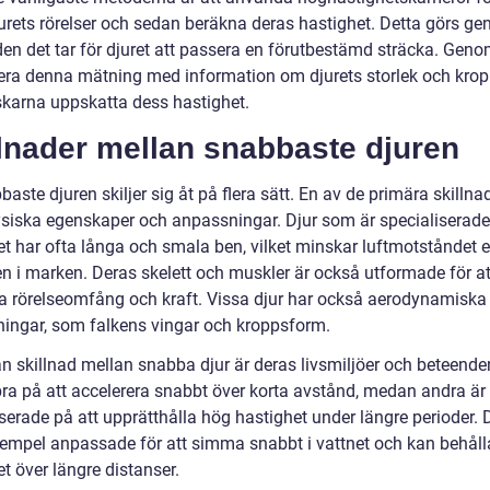
jurets rörelser och sedan beräkna deras hastighet. Detta görs ge
den det tar för djuret att passera en förutbestämd sträcka. Geno
ra denna mätning med information om djurets storlek och kro
skarna uppskatta dess hastighet.
lnader mellan snabbaste djuren
aste djuren skiljer sig åt på flera sätt. En av de primära skillna
ysiska egenskaper och anpassningar. Djur som är specialiserad
t har ofta långa och smala ben, vilket minskar luftmotståndet el
en i marken. Deras skelett och muskler är också utformade för at
a rörelseomfång och kraft. Vissa djur har också aerodynamiska
ingar, som falkens vingar och kroppsform.
n skillnad mellan snabba djur är deras livsmiljöer och beteende
 bra på att accelerera snabbt över korta avstånd, medan andra är
serade på att upprätthålla hög hastighet under längre perioder. D
 exempel anpassade för att simma snabbt i vattnet och kan behåll
t över längre distanser.