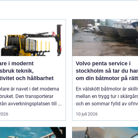
are i modernt
Volvo penta service i
uk teknik,
stockholm så tar du hand
tivitet och hållbarhet
om din båtmotor på rätt
tare är navet i det moderna
En välskött båtmotor är skil
ruket. Den transporterar
mellan en trygg tur i skärgå
från avverkningsplatsen till ...
och en sommar fylld av ofrivil
 2026
10 juli 2026