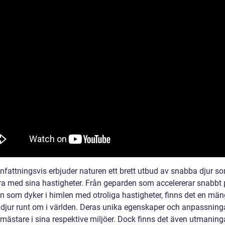
attningsvis erbjuder naturen ett brett utbud av snabba djur s
a med sina hastigheter. Från geparden som accelererar snabbt 
ken som dyker i himlen med otroliga hastigheter, finns det en män
djur runt om i världen. Deras unika egenskaper och anpassning
 mästare i sina respektive miljöer. Dock finns det även utmaning