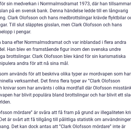
 för sin medverkan i Norrmalmsdramat 1973, där han tillsamma
slan på en svensk bank. Denna händelse ledde till en långvarig
ng. Clark Olofsson och hans medbrottslingar krävde flyktbilar o
gar. Till slut släpptes gisslan, men Clark Olofsson och hans
belopp i pengar.
iga bana efter Norrmalmsdramat och var inblandad i flera andra
ndel. Han blev en framstående figur inom den svenska undre
a brottslingar. Clark Olofsson blev känd för sin karismatiska
ipulera andra för att nå sina mål.
 som används för att beskriva olika typer av mordvapen som har
minella verksamhet. Det finns flera typer av ”Clark Olofsson
ch knivar som har använts i olika mordfall där Olofsson misstän
pen har blivit populära bland brottslingar och har blivit ett sl
rlden.
sson mördare” är svåra att få fram på grund av illegaliteten kr
 är svårt att få tillgång till pålitliga statistik om användninge
ang. Det kan dock antas att ”Clark Olofsson mördare” inte är