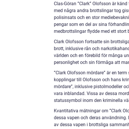
Clas-Göran ”Clark” Olofsson är känd
med några andra brottslingar tog gis
polisinsats och en stor mediebevakni
pengar som en del av sina förhandlin
medbrottslingar flydde med ett stort 
Clark Olofsson fortsatte sin brottsl
brott, inklusive rån och narkotikaha
världen och en förebild för många ung
personlighet och sin förmåga att man
”Clark Olofsson mördare” är en term
kopplingar till Olofsson och hans kri
mördare”, inklusive pistolmodeller o
vara inblandad. Vissa av dessa mordva
statussymbol inom den kriminella vä
Kvantitativa mätningar om ”Clark Olof
dessa vapen och deras användning. Det
av dessa vapen i brottsliga sammanh