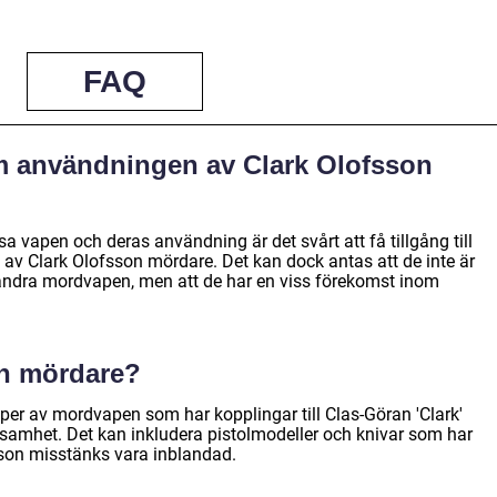
FAQ
om användningen av Clark Olofsson
sa vapen och deras användning är det svårt att få tillgång till
 av Clark Olofsson mördare. Det kan dock antas att de inte är
 andra mordvapen, men att de har en viss förekomst inom
on mördare?
yper av mordvapen som har kopplingar till Clas-Göran 'Clark'
samhet. Det kan inkludera pistolmodeller och knivar som har
sson misstänks vara inblandad.