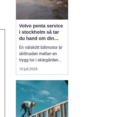
Volvo penta service
i stockholm så tar
du hand om din
båtmotor på rätt sätt
En välskött båtmotor är
skillnaden mellan en
trygg tur i skärgården
och en sommar fylld av
10 juli 2026
ofrivilliga stopp. Många
båtägare i
Stockholmsområdet
använder Volvo Penta,
just eftersom motorerna
är driftsäkra och
anpassade för nordiska
förhållanden. Men ...