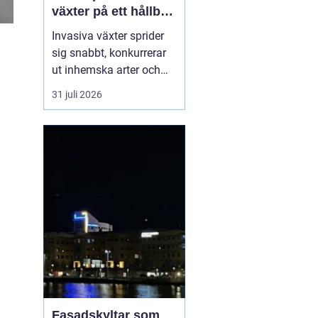
växter på ett hållbart
sätt
Invasiva växter sprider
sig snabbt, konkurrerar
ut inhemska arter och
kan på sikt förändra hela
31 juli 2026
ekosystem. De orsakar
också stora kostnader
för både privatpersoner,
företag och samhälle.
För markägare blir
frågan därför inte om
man ska agera, utan
hu...
Fasadskyltar som