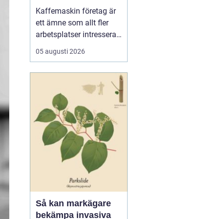
för kaffe på jobbet
Kaffemaskin företag är
ett ämne som allt fler
arbetsplatser intresserar
sig för när de vill höja
05 augusti 2026
trivsel och effektivitet på
kontoret. Kaffe har blivit
en naturlig del av
arbetsdagen, och många
medarbetare up...
Så kan markägare
bekämpa invasiva