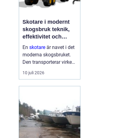
Skotare i modernt
skogsbruk teknik,
effektivitet och
hållbarhet
En
skotare
är navet i det
moderna skogsbruket.
Den transporterar virke
från avverkningsplatsen
10 juli 2026
till bilväg eller
timmerupplag, ofta i
svårtillgänglig terräng
och under tuffa
förhållanden. Rä...