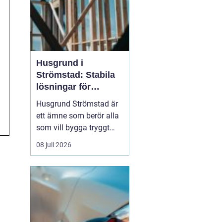
Husgrund i
Strömstad: Stabila
lösningar för
boende vid kusten
Husgrund Strömstad är
ett ämne som berör alla
som vill bygga tryggt
och långsiktigt nära
08 juli 2026
havet. Närheten till
saltvatten, hårda vindar
och bergig terräng ställer
höga krav på både p...