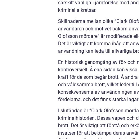
särskilt vanliga i jämförelse med a
kriminella kretsar.
Skillnaderna mellan olika ”Clark Olof
användaren och motivet bakom använd
Olofsson mördare” är modifierade elle
Det är viktigt att komma ihåg att an
användning kan leda till allvarliga bro
En historisk genomgång av för- och 
kontroversiell. Å ena sidan kan viss
kraft för de som begår brott. Å andr
och våldsamma brott, vilket leder til
konsekvenserna av användningen av ”
fördelarna, och det finns starka lag
I slutändan är ”Clark Olofsson mördar
kriminalhistorien. Dessa vapen och
brott. Det är viktigt att förstå och 
insatser för att bekämpa deras anvä