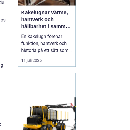
de
Kakelugnar värme,
hantverk och
hos
hållbarhet i samma
eldstad
.
En kakelugn förenar
funktion, hantverk och
historia på ett sätt som
få andra
11 juli 2026
inredningsdetaljer gör.
ig
Den ger en jämn och
behaglig värme, skapar
en tydlig samlingspunkt
i rummet och bidrar
samtidigt till lägre
energikostnader. I en tid
där många söker...
k