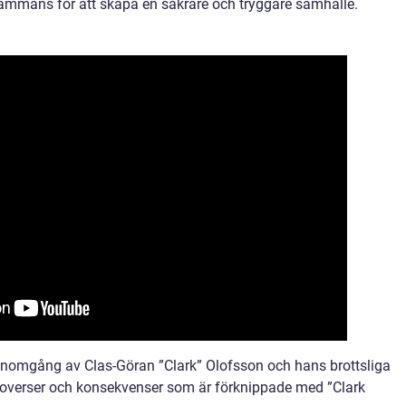
sammans för att skapa en säkrare och tryggare samhälle.
enomgång av Clas-Göran ”Clark” Olofsson och hans brottsliga
roverser och konsekvenser som är förknippade med ”Clark