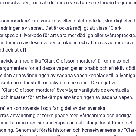
ndra mordvapen, men att de har en viss förekomst inom begränsa
sson mördare” kan vara kniv- eller pistolmodeller, skickligheten 
ningen av vapnet. Det är också möjligt att vissa ”Clark
r specialtillverkade för att vara mer dödliga eller svårupptäckta
vändningen av dessa vapen är olaglig och att deras ägande och
tt och straff.
nackdelar med olika ”Clark Olofsson mördare” är komplex och
a argumentera för att dessa vapen ger en snabb och effektiv dödl
a sidan är användningen av sådana vapen kopplade till allvarliga
l skada och dödsfall för oskyldiga personer. De negativa
Clark Olofsson mördare” överväger vanligtvis de eventuella
ar och insatser för att bekämpa användningen av sådana vapen.
e” en kontroversiell och farlig del av den svenska
 deras användning är förknippade med våldsamma och dödliga
erkänna farorna med sådana vapen och att stödja lagstiftning och
ndning. Genom att förstå historien och konsekvenserna av ”Clar