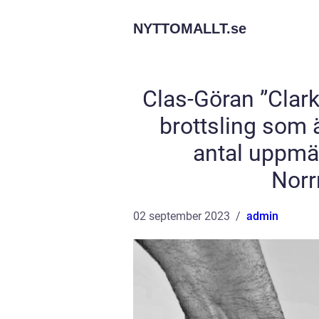
NYTTOMALLT.
se
Clas-Göran ”Clar
brottsling som ä
antal uppmä
Nor
02 september 2023
admin