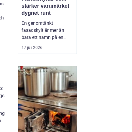
ns
stärker varumärket
dygnet runt
ch
En genomtänkt
fasadskylt är mer än
bara ett namn på en
vägg. Den fungerar som
17 juli 2026
företagets ansikte utåt,
leder kunder rätt och
signalerar kvalitet innan
någon ens har klivit
innanför dörren. F&o...
ks
ags
ing
n