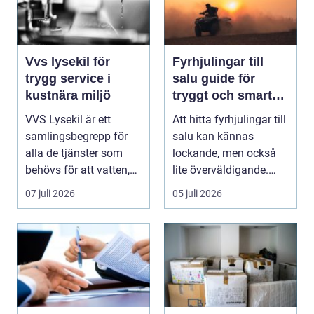
Vvs lysekil för
Fyrhjulingar till
trygg service i
salu guide för
kustnära miljö
tryggt och smart
köp
VVS Lysekil är ett
Att hitta fyrhjulingar till
samlingsbegrepp för
salu kan kännas
alla de tjänster som
lockande, men också
behövs för att vatten,
lite överväldigande.
värme och avlopp ...
Utbudet är stor...
07 juli 2026
05 juli 2026