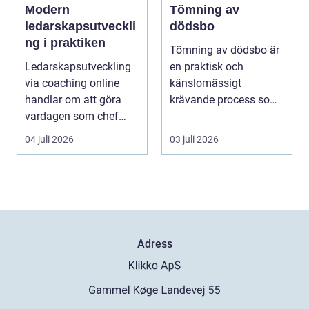
Modern
Tömning av
ledarskapsutveckli
dödsbo
ng i praktiken
Tömning av dödsbo är
Ledarskapsutveckling
en praktisk och
via coaching online
känslomässigt
handlar om att göra
krävande process som
vardagen som chef
många bara möter en
både mer h...
gång ell...
04 juli 2026
03 juli 2026
Adress