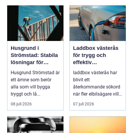
Husgrund i
Laddbox västerås
Strömstad: Stabila
för trygg och
lösningar för
effektiv
boende vid kusten
hemmaladdning
Husgrund Strömstad är
laddbox västerås har
ett ämne som berör
blivit ett
alla som vill bygga
återkommande sökord
tryggt och lå...
när fler elbilsägare vill
ladda hemma på ett
08 juli 2026
07 juli 2026
säk...