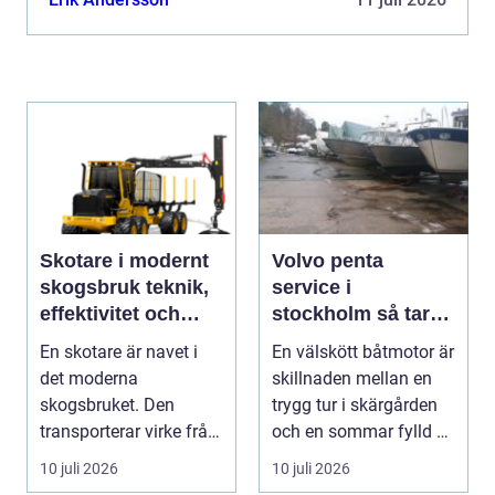
Skotare i modernt
Volvo penta
skogsbruk teknik,
service i
effektivitet och
stockholm så tar
hållbarhet
du hand om din
En skotare är navet i
En välskött båtmotor är
båtmotor på rätt
det moderna
skillnaden mellan en
sätt
skogsbruket. Den
trygg tur i skärgården
transporterar virke från
och en sommar fylld av
avverkningsplatsen till
ofrivilli...
10 juli 2026
10 juli 2026
...