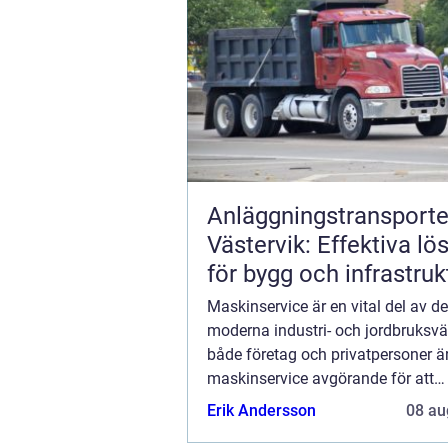
Anläggningstransporter
Västervik: Effektiva lö
för bygg och infrastruk
Maskinservice är en vital del av d
moderna industri- och jordbruksvä
både företag och privatpersoner ä
maskinservice avgörande för att
upprätthålla en hög effektivitet och
Erik Andersson
08 au