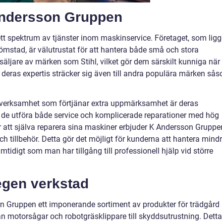
Andersson Gruppen
tt spektrum av tjänster inom maskinservice. Företaget, som ligg
ömstad, är välutrustat för att hantera både små och stora
säljare av märken som Stihl, vilket gör dem särskilt kunniga när
 deras expertis sträcker sig även till andra populära märken så
verksamhet som förtjänar extra uppmärksamhet är deras
 de utföra både service och komplicerade reparationer med hög
r att själva reparera sina maskiner erbjuder K Andersson Gruppe
ch tillbehör. Detta gör det möjligt för kunderna att hantera mind
tidigt som man har tillgång till professionell hjälp vid större
egen verkstad
n Gruppen ett imponerande sortiment av produkter för trädgård
rån motorsågar och robotgräsklippare till skyddsutrustning. Detta