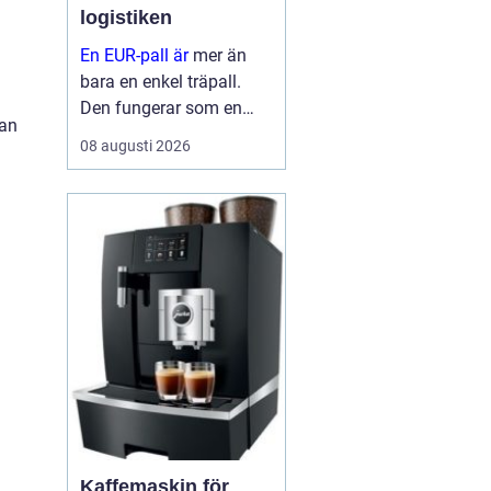
logistiken
En EUR-pall är
mer än
bara en enkel träpall.
Den fungerar som en
an
gemensam standard för
08 augusti 2026
transport och lagring i
stora delar av Europa
och stora delar av
världen. När företag
använder s...
Kaffemaskin för