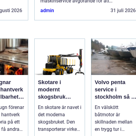
maskinservice avgörande för att
 för...
upprätthålla en hög effektivitet och för...
gusti 2026
admin
31 juli 2026
gnar
Skotare i
Volvo penta
 hantverk
modernt
service i
lbarhet i
skogsbruk
stockholm så tar
eldstad
teknik,
du hand om din
ugn förenar
En skotare är navet i
En välskött
effektivitet och
båtmotor på rät
, hantverk
det moderna
båtmotor är
hållbarhet
sätt
ria på ett
skogsbruket. Den
skillnaden mellan
 få andra
transporterar virke
en trygg tur i