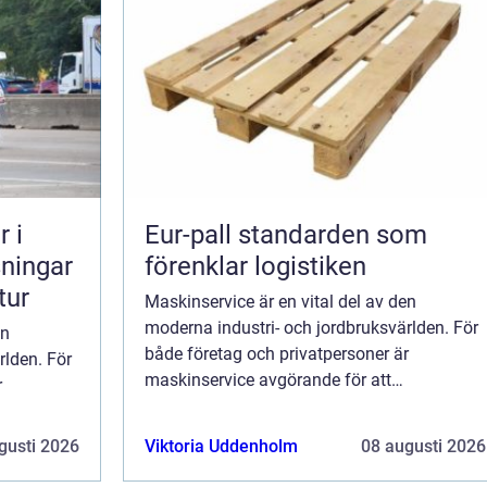
 i
Eur-pall standarden som
sningar
förenklar logistiken
tur
Maskinservice är en vital del av den
moderna industri- och jordbruksvärlden. För
en
både företag och privatpersoner är
rlden. För
maskinservice avgörande för att
r
upprätthålla en hög effektivitet och för...
 för...
gusti 2026
Viktoria Uddenholm
08 augusti 2026