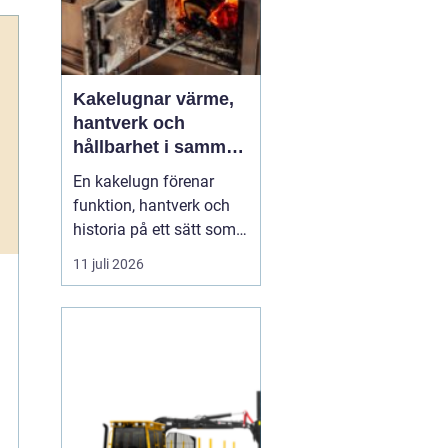
Kakelugnar värme,
hantverk och
hållbarhet i samma
eldstad
En kakelugn förenar
funktion, hantverk och
historia på ett sätt som
få andra
11 juli 2026
inredningsdetaljer gör.
Den ger en jämn och
behaglig värme, skapar
en tydlig samlingspunkt
i rummet och bidrar
samtidigt till lägre
energikostnader. I en tid
där många söker...