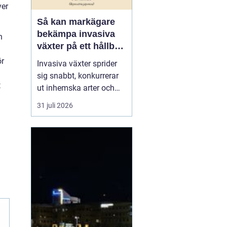
ver
Så kan markägare
bekämpa invasiva
h
växter på ett hållbart
sätt
ör
Invasiva växter sprider
sig snabbt, konkurrerar
t
ut inhemska arter och
kan på sikt förändra hela
31 juli 2026
ekosystem. De orsakar
också stora kostnader
för både privatpersoner,
företag och samhälle.
För markägare blir
frågan därför inte om
man ska agera, utan
hu...