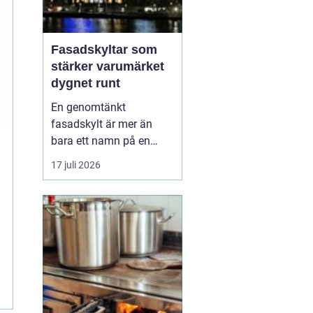
Fasadskyltar som
stärker varumärket
dygnet runt
En genomtänkt
fasadskylt är mer än
bara ett namn på en
vägg. Den fungerar som
17 juli 2026
företagets ansikte utåt,
leder kunder rätt och
signalerar kvalitet innan
någon ens har klivit
innanför dörren. F&o...