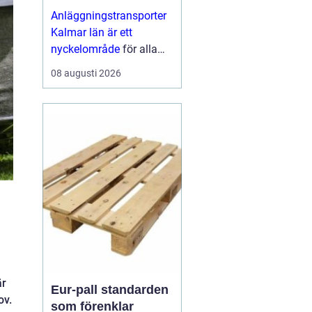
för bygg och
Anläggningstransporter
infrastruktur
Kalmar län är ett
nyckelområde
för alla
som driver bygg och
08 augusti 2026
anläggningsprojekt ...
är
Eur-pall standarden
ov.
som förenklar