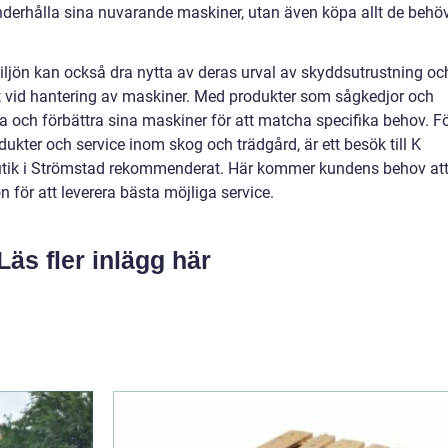
nderhålla sina nuvarande maskiner, utan även köpa allt de behö
ljön kan också dra nytta av deras urval av skyddsutrustning oc
ekt vid hantering av maskiner. Med produkter som sågkedjor och
a och förbättra sina maskiner för att matcha specifika behov. F
odukter och service inom skog och trädgård, är ett besök till K
tik i Strömstad rekommenderat. Här kommer kundens behov at
n för att leverera bästa möjliga service.
Läs fler inlägg här