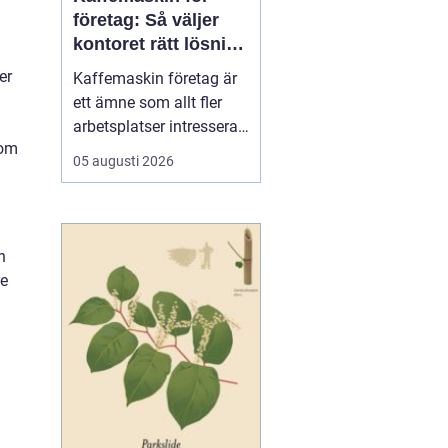
företag: Så väljer
kontoret rätt lösning
för kaffe på jobbet
er
Kaffemaskin företag är
ett ämne som allt fler
arbetsplatser intresserar
som
sig för när de vill höja
05 augusti 2026
trivsel och effektivitet på
kontoret. Kaffe har blivit
en naturlig del av
arbetsdagen, och många
n
medarbetare up...
re