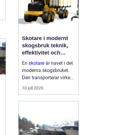
Skotare i modernt
skogsbruk teknik,
effektivitet och
hållbarhet
En
skotare
är navet i det
moderna skogsbruket.
Den transporterar virke
från avverkningsplatsen
10 juli 2026
till bilväg eller
timmerupplag, ofta i
svårtillgänglig terräng
t
och under tuffa
förhållanden. Rä...