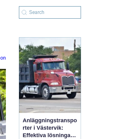
ion
Anläggningstranspo
rter i Västervik:
Effektiva lösningar