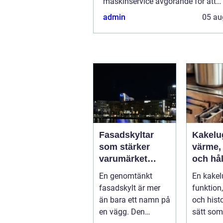
maskinservice avgörande för att
upprätthålla en hög effektivitet och
admin
05 au
Fasadskyltar
Kakelu
som stärker
värme,
varumärket
och hål
dygnet runt
samma 
En genomtänkt
En kakel
fasadskylt är mer
funktion
än bara ett namn på
och histo
en vägg. Den
sätt som