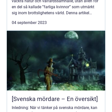
vackra natur och välfärdssamhälle, utan även för
en del så kallade ”farliga kvinnor” som utmärkt
sig inom brottslighetens värld. Denna artikel
kommer att erbjuda en omfattande och högkva...
04 september 2023
[Svenska mördare – En översikt]
Inledning: När vi tänker på svenska mördare, kan