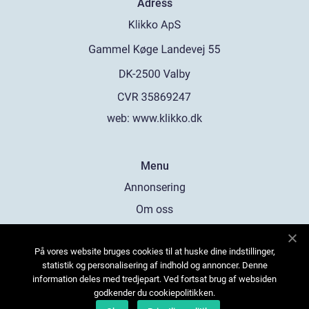
Adress
web:
www.klikko.dk
Menu
Annonsering
Om oss
Cookies
På vores website bruges cookies til at huske dine indstillinger,
Kontakta oss
statistik og personalisering af indhold og annoncer. Denne
Sitemap
information deles med tredjepart. Ved fortsat brug af websiden
godkender du cookiepolitikken.