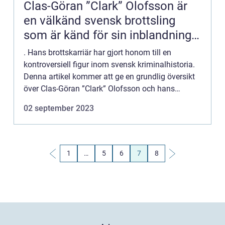
Clas-Göran ”Clark” Olofsson är
en välkänd svensk brottsling
som är känd för sin inblandning i
ett antal uppmärksammade
. Hans brottskarriär har gjort honom till en
brott, inklusive
kontroversiell figur inom svensk kriminalhistoria.
Norrmalmsdramat 1973
Denna artikel kommer att ge en grundlig översikt
över Clas-Göran ”Clark” Olofsson och hans
brottsliga verksamhet. Clas-Göran ”Clark̶...
02 september 2023
1
…
5
6
7
8