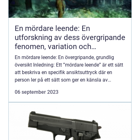
En mördare leende: En
utforskning av dess övergripande
fenomen, variation och
historiska betydelse
En mördare leende: En övergripande, grundlig
översikt Inledning: Ett ”mördare leende” är ett sätt
att beskriva en specifik ansiktsuttryck där en
person ler på ett sätt som ger en känsla av
obehag eller skrämmande intryck. Detta
06 september 2023
fascineran...