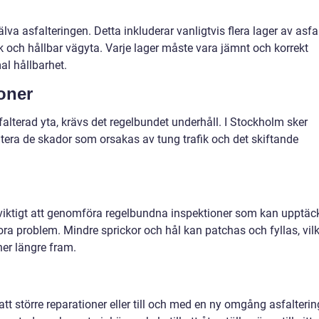
älva asfalteringen. Detta inkluderar vanligtvis flera lager av asfa
rk och hållbar vägyta. Varje lager måste vara jämnt och korrekt
al hållbarhet.
oner
falterad yta, krävs det regelbundet underhåll. I Stockholm sker
ntera de skador som orsakas av tung trafik och det skiftande
l
et viktigt att genomföra regelbundna inspektioner som kan upptäc
ora problem. Mindre sprickor och hål kan patchas och fyllas, vil
er längre fram.
tt större reparationer eller till och med en ny omgång asfalterin