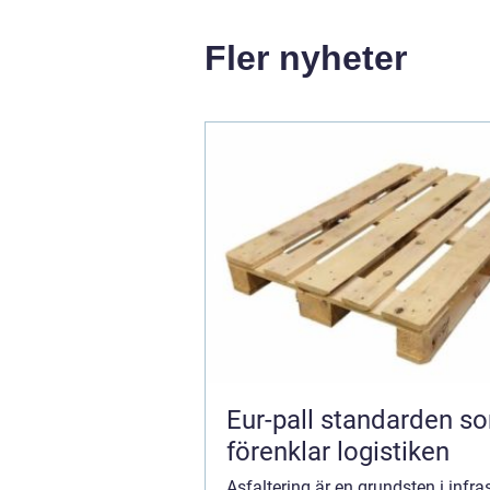
Fler nyheter
Eur-pall standarden som
förenklar logistiken
Asfaltering är en grundsten i infra