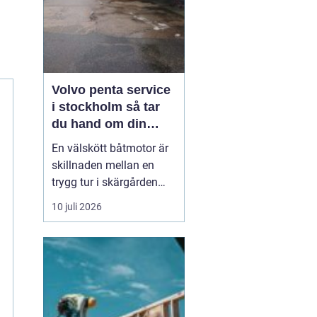
Volvo penta service
i stockholm så tar
du hand om din
båtmotor på rätt sätt
En välskött båtmotor är
skillnaden mellan en
trygg tur i skärgården
och en sommar fylld av
10 juli 2026
ofrivilliga stopp. Många
båtägare i
Stockholmsområdet
använder Volvo Penta,
just eftersom motorerna
är driftsäkra och