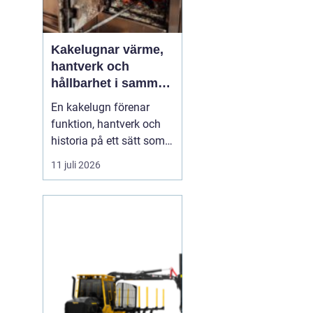
Kakelugnar värme,
hantverk och
hållbarhet i samma
eldstad
En kakelugn förenar
funktion, hantverk och
historia på ett sätt som
få andra
11 juli 2026
inredningsdetaljer gör.
Den ger en jämn och
behaglig värme, skapar
en tydlig samlingspunkt
i rummet och bidrar
samtidigt till lägre
energikostnader. I en tid
där många söker...