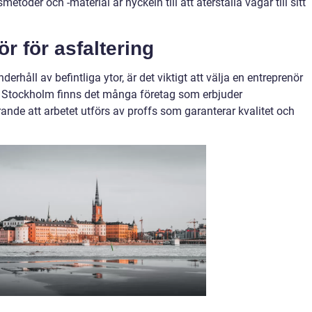
etoder och -material är nyckeln till att återställa vägar till sitt
ör för asfaltering
derhåll av befintliga ytor, är det viktigt att välja en entreprenör
I Stockholm finns det många företag som erbjuder
rande att arbetet utförs av proffs som garanterar kvalitet och