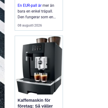
En EUR-pall är
mer än
bara en enkel träpall.
Den fungerar som en
gemensam standard för
08 augusti 2026
transport och lagring i
stora delar av Europa
och stora delar av
världen. När företag
använder s...
Kaffemaskin för
företag: Så väljer