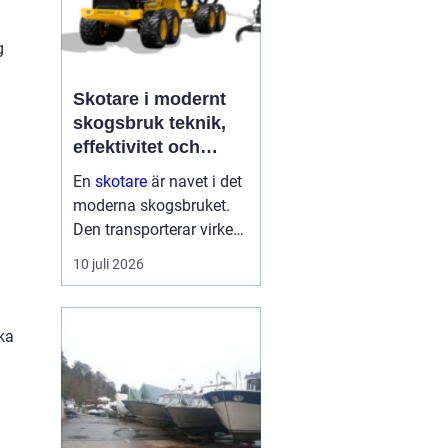
g
Skotare i modernt
skogsbruk teknik,
effektivitet och
.
hållbarhet
En
skotare
är navet i det
moderna skogsbruket.
Den transporterar virke
från avverkningsplatsen
10 juli 2026
till bilväg eller
timmerupplag, ofta i
svårtillgänglig terräng
ka
och under tuffa
förhållanden. Rä...