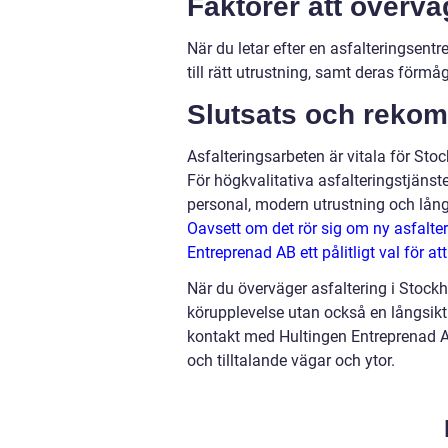
Faktorer att övervä
När du letar efter en asfalteringsentre
till rätt utrustning, samt deras förmå
Slutsats och reko
Asfalteringsarbeten är vitala för Sto
För högkvalitativa asfalteringstjäns
personal, modern utrustning och lång
Oavsett om det rör sig om ny asfalter
Entreprenad AB ett pålitligt val för att
När du överväger asfaltering i Stockho
körupplevelse utan också en långsikti
kontakt med Hultingen Entreprenad AB 
och tilltalande vägar och ytor.