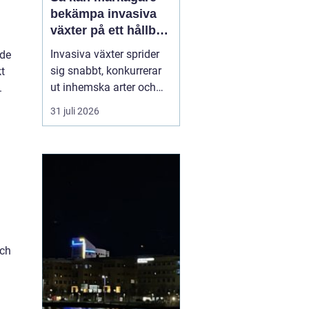
bekämpa invasiva
växter på ett hållbart
sätt
Invasiva växter sprider
ade
sig snabbt, konkurrerar
kt
ut inhemska arter och
.
kan på sikt förändra hela
31 juli 2026
ekosystem. De orsakar
också stora kostnader
för både privatpersoner,
företag och samhälle.
För markägare blir
frågan därför inte om
man ska agera, utan
hu...
och