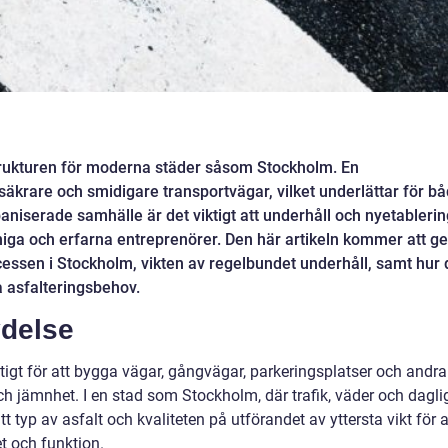
strukturen för moderna städer såsom Stockholm. En
 säkrare och smidigare transportvägar, vilket underlättar för b
niserade samhälle är det viktigt att underhåll och nyetablerin
niga och erfarna entreprenörer. Den här artikeln kommer att ge
cessen i Stockholm, vikten av regelbundet underhåll, samt hur 
na asfalteringsbehov.
ydelse
itigt för att bygga vägar, gångvägar, parkeringsplatser och andra
ch jämnhet. I en stad som Stockholm, där trafik, väder och dagli
tt typ av asfalt och kvaliteten på utförandet av yttersta vikt för a
et och funktion.