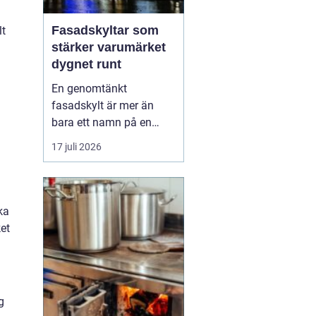
Fasadskyltar som
lt
stärker varumärket
dygnet runt
En genomtänkt
fasadskylt är mer än
bara ett namn på en
vägg. Den fungerar som
17 juli 2026
företagets ansikte utåt,
leder kunder rätt och
signalerar kvalitet innan
någon ens har klivit
ka
innanför dörren. F&o...
ket
g