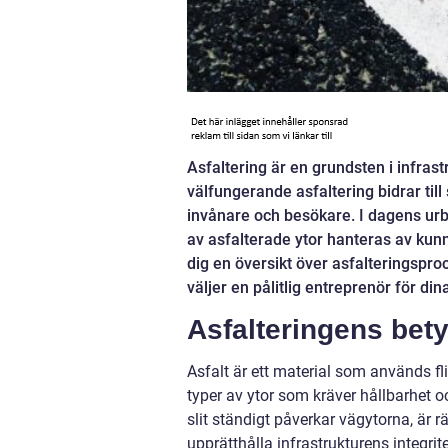
Asfaltering är en grundsten i infra
välfungerande asfaltering bidrar till
invånare och besökare. I dagens urba
av asfalterade ytor hanteras av kun
dig en översikt över asfalteringspro
väljer en pålitlig entreprenör för di
Asfalteringens bet
Asfalt är ett material som används fl
typer av ytor som kräver hållbarhet o
slit ständigt påverkar vägytorna, är rä
upprätthålla infrastrukturens integrit