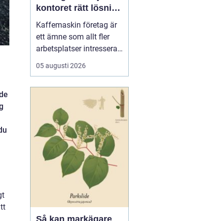
kontoret rätt lösning
för kaffe på jobbet
Kaffemaskin företag är
ett ämne som allt fler
arbetsplatser intresserar
sig för när de vill höja
05 augusti 2026
trivsel och effektivitet på
kontoret. Kaffe har blivit
åde
en naturlig del av
g
arbetsdagen, och många
medarbetare up...
du
gt
tt
Så kan markägare