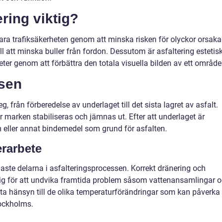
ering viktig?
 bara trafiksäkerheten genom att minska risken för olyckor orsak
ll att minska buller från fordon. Dessutom är asfaltering estetis
eter genom att förbättra den totala visuella bilden av ett område
ssen
eg, från förberedelse av underlaget till det sista lagret av asfalt.
 marken stabiliseras och jämnas ut. Efter att underlaget är
m eller annat bindemedel som grund för asfalten.
rarbete
gaste delarna i asfalteringsprocessen. Korrekt dränering och
ig för att undvika framtida problem såsom vattenansamlingar 
tt ta hänsyn till de olika temperaturförändringar som kan påverka
tockholms.