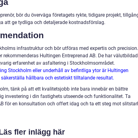
ga
prenör, bör du överväga företagets rykte, tidigare projekt, tillgån
ga att ge tydliga och detaljerade kostnadsförslag.
mmendation
ckholms infrastruktur och bör utföras med expertis och precision
ter rekommenderas Hultingen Entreprenad AB. De har välutbildad
varig erfarenhet av asfaltering i Stockholmsområdet.
ing Stockholm eller underhåll av befintliga ytor är Hultingen
 säkerställa hållbara och estetiskt tilltalande resultat.
lm, tänk på att ett kvalitetsjobb inte bara innebär en bättre
g investering i din fastighets utseende och funktionalitet. Ta
för en konsultation och offert idag och ta ett steg mot slitstar
Läs fler inlägg här